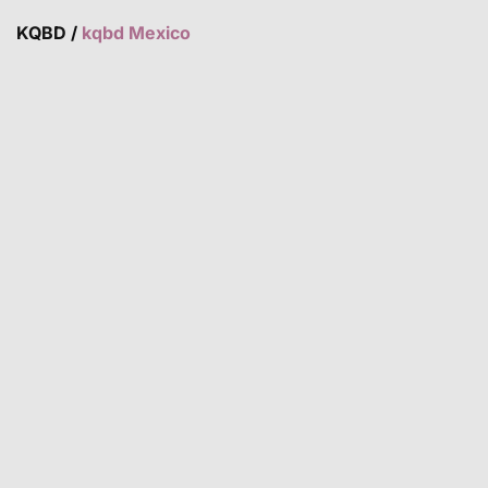
KQBD
/
kqbd Mexico
Asian View
Euro View
Tỷ Lệ
Theo Giải Đấu
BÓNG ĐÁ
Thời gian
Đội nhà
Tỉ