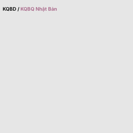
KQBD
/
KQBQ Nhật Bản
Vin88
Không có dữ liệu vui lòng chọn bộ lọc khác