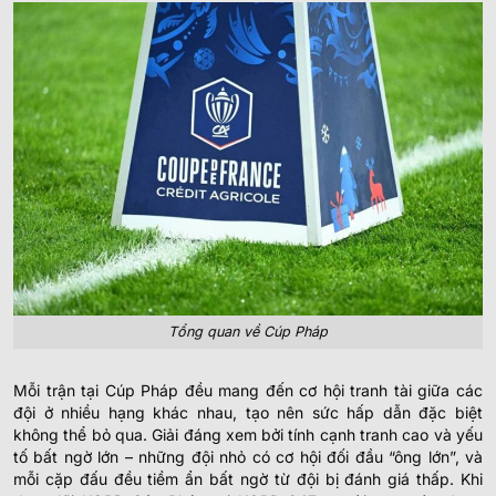
Tổng quan về Cúp Pháp
Mỗi trận tại Cúp Pháp đều mang đến cơ hội tranh tài giữa các
đội ở nhiều hạng khác nhau, tạo nên sức hấp dẫn đặc biệt
không thể bỏ qua. Giải đáng xem bởi tính cạnh tranh cao và yếu
tố bất ngờ lớn – những đội nhỏ có cơ hội đối đầu “ông lớn”, và
mỗi cặp đấu đều tiềm ẩn bất ngờ từ đội bị đánh giá thấp. Khi