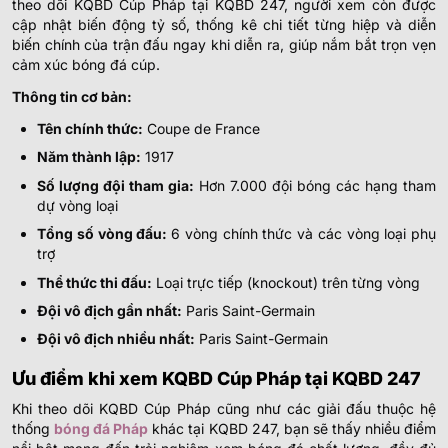
theo dõi KQBD Cúp Pháp tại KQBD 247, người xem còn được
cập nhật biến động tỷ số, thống kê chi tiết từng hiệp và diễn
biến chính của trận đấu ngay khi diễn ra, giúp nắm bắt trọn vẹn
cảm xúc bóng đá cúp.
Thông tin cơ bản:
Tên chính thức:
Coupe de France
Năm thành lập:
1917
Số lượng đội tham gia:
Hơn 7.000 đội bóng các hạng tham
dự vòng loại
Tổng số vòng đấu:
6 vòng chính thức và các vòng loại phụ
trợ
Thể thức thi đấu:
Loại trực tiếp (knockout) trên từng vòng
Đội vô địch gần nhất:
Paris Saint-Germain
Đội vô địch nhiều nhất:
Paris Saint-Germain
Ưu điểm khi xem KQBD Cúp Pháp tại KQBD 247
Khi theo dõi KQBD Cúp Pháp cũng như các giải đấu thuộc hệ
thống
bóng đá Pháp
khác tại KQBD 247, bạn sẽ thấy nhiều điểm