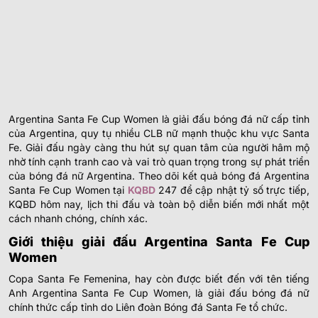
Argentina Santa Fe Cup Women là giải đấu bóng đá nữ cấp tỉnh
của Argentina, quy tụ nhiều CLB nữ mạnh thuộc khu vực Santa
Fe. Giải đấu ngày càng thu hút sự quan tâm của người hâm mộ
nhờ tính cạnh tranh cao và vai trò quan trọng trong sự phát triển
của bóng đá nữ Argentina. Theo dõi kết quả bóng đá Argentina
Santa Fe Cup Women tại
KQBD
247 để cập nhật tỷ số trực tiếp,
KQBD hôm nay, lịch thi đấu và toàn bộ diễn biến mới nhất một
cách nhanh chóng, chính xác.
Giới thiệu giải đấu Argentina Santa Fe Cup
Women
Copa Santa Fe Femenina, hay còn được biết đến với tên tiếng
Anh Argentina Santa Fe Cup Women, là giải đấu bóng đá nữ
chính thức cấp tỉnh do Liên đoàn Bóng đá Santa Fe tổ chức.