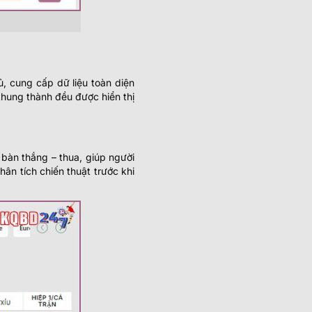
ủ, cung cấp dữ liệu toàn diện
 khung thành đều được hiển thị
 bàn thắng – thua, giúp người
ân tích chiến thuật trước khi