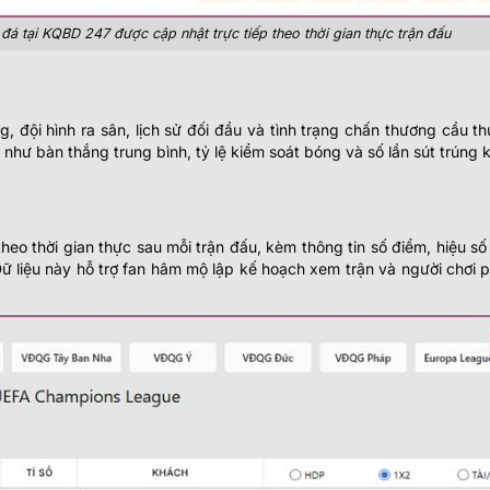
đá tại KQBD 247 được cập nhật trực tiếp theo thời gian thực trận đấu
 đội hình ra sân, lịch sử đối đầu và tình trạng chấn thương cầu th
 như bàn thắng trung bình, tỷ lệ kiểm soát bóng và số lần sút trúng
eo thời gian thực sau mỗi trận đấu, kèm thông tin số điểm, hiệu số
 liệu này hỗ trợ fan hâm mộ lập kế hoạch xem trận và người chơi ph