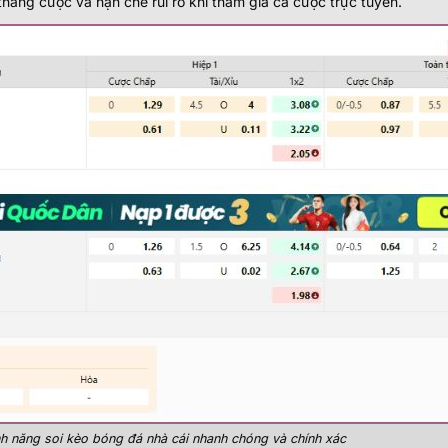
 thắng cược và hạn chế rủi ro khi tham gia cá cược trực tuyến.
nh năng soi kèo bóng đá nhà cái nhanh chóng và chính xác