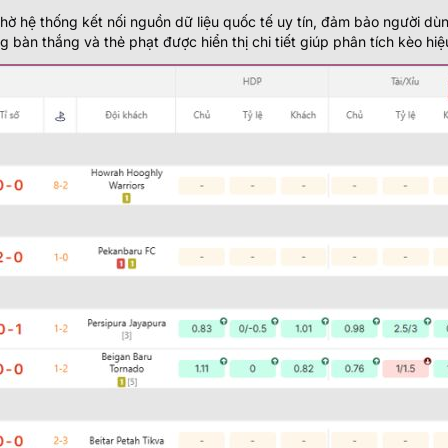
nhờ hệ thống kết nối nguồn dữ liệu quốc tế uy tín, đảm bảo người dù
ợng bàn thắng và thẻ phạt được hiển thị chi tiết giúp phân tích kèo hi