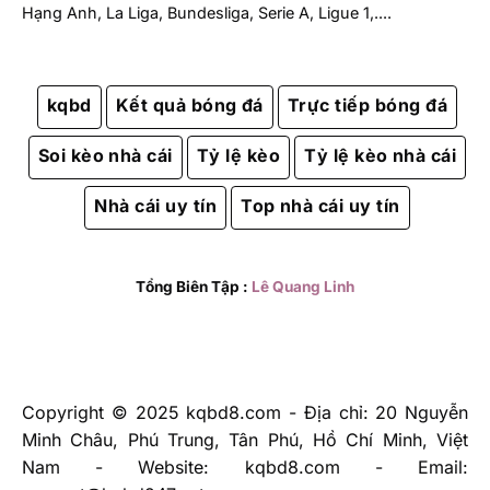
Hạng Anh, La Liga, Bundesliga, Serie A, Ligue 1,....
kqbd
Kết quả bóng đá
Trực tiếp bóng đá
Soi kèo nhà cái
Tỷ lệ kèo
Tỷ lệ kèo nhà cái
Nhà cái uy tín
Top nhà cái uy tín
Tổng Biên Tập :
Lê Quang Linh
Copyright © 2025 kqbd8.com - Địa chỉ:
20 Nguyễn
Minh Châu, Phú Trung, Tân Phú, Hồ Chí Minh, Việt
Nam -
Website: kqbd8.com - Email: