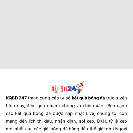
KQBD 247
trang cung cấp tỷ số
kết quả bóng đá
trực tuyến
hôm nay, đêm qua nhanh chóng và chính xác . Bên cạnh
các kết quả bóng đá được cập nhật Live, chúng tôi còn
mang đến lịch thi đấu, nhận định, soi kèo, BXH, tỷ lệ kèo
mới nhất của các giải bóng đá hàng đầu thế giới như Ngoại