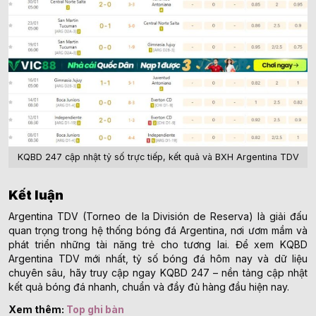
KQBD 247 cập nhật tỷ số trực tiếp, kết quả và BXH Argentina TDV
Kết luận
Argentina TDV (Torneo de la División de Reserva) là giải đấu
quan trọng trong hệ thống bóng đá Argentina, nơi ươm mầm và
phát triển những tài năng trẻ cho tương lai. Để xem KQBD
Argentina TDV mới nhất, tỷ số bóng đá hôm nay và dữ liệu
chuyên sâu, hãy truy cập ngay KQBD 247 – nền tảng cập nhật
kết quả bóng đá nhanh, chuẩn và đầy đủ hàng đầu hiện nay.
Xem thêm:
Top ghi bàn