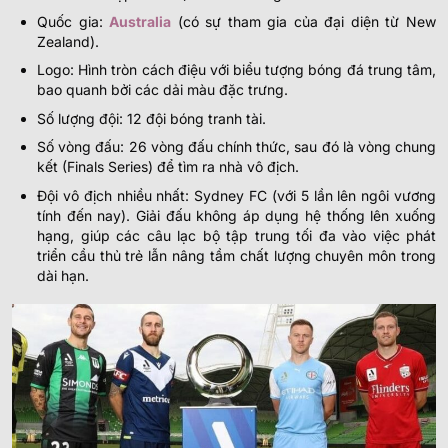
Quốc gia:
Australia
(có sự tham gia của đại diện từ New
Zealand).
Logo: Hình tròn cách điệu với biểu tượng bóng đá trung tâm,
bao quanh bởi các dải màu đặc trưng.
Số lượng đội: 12 đội bóng tranh tài.
Số vòng đấu: 26 vòng đấu chính thức, sau đó là vòng chung
kết (Finals Series) để tìm ra nhà vô địch.
Đội vô địch nhiều nhất: Sydney FC (với 5 lần lên ngôi vương
tính đến nay). Giải đấu không áp dụng hệ thống lên xuống
hạng, giúp các câu lạc bộ tập trung tối đa vào việc phát
triển cầu thủ trẻ lẫn nâng tầm chất lượng chuyên môn trong
dài hạn.