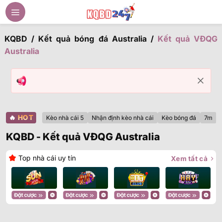
Bỏ
qua
nội
KQBD
/
Kết quả bóng đá Australia
/
Kết quả VĐQG
dung
Australia
🔥
HOT
Kèo nhà cái 5
Nhận định kèo nhà cái
Kèo bóng đá
7m
KQBD - Kết quả VĐQG Australia
Top nhà cái uy tín
Xem tất cả