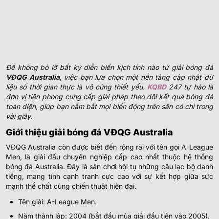
Để không bỏ lỡ bất kỳ diễn biến kịch tính nào từ giải bóng đá
VĐQG Australia
, việc bạn lựa chọn một nền tảng cập nhật dữ
liệu số thời gian thực là vô cùng thiết yếu.
KQBD
247 tự hào là
đơn vị tiên phong cung cấp giải pháp theo dõi kết quả bóng đá
toàn diện, giúp bạn nắm bắt mọi biến động trên sân cỏ chỉ trong
vài giây.
Giới thiệu giải bóng đá VĐQG Australia
VĐQG Australia còn được biết đến rộng rãi với tên gọi A-League
Men, là giải đấu chuyên nghiệp cấp cao nhất thuộc hệ thống
bóng đá Australia. Đây là sân chơi hội tụ những câu lạc bộ danh
tiếng, mang tính cạnh tranh cực cao với sự kết hợp giữa sức
mạnh thể chất cùng chiến thuật hiện đại.
Tên giải: A-League Men.
Năm thành lập: 2004 (bắt đầu mùa giải đầu tiên vào 2005).