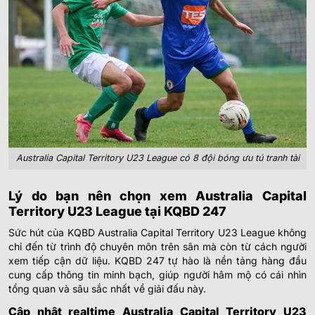
Australia Capital Territory U23 League có 8 đội bóng ưu tú tranh tài
Lý do bạn nên chọn xem Australia Capital
Territory U23 League tại KQBD 247
Sức hút của KQBD Australia Capital Territory U23 League không
chỉ đến từ trình độ chuyên môn trên sân mà còn từ cách người
xem tiếp cận dữ liệu. KQBD 247 tự hào là nền tảng hàng đầu
cung cấp thông tin minh bạch, giúp người hâm mộ có cái nhìn
tổng quan và sâu sắc nhất về giải đấu này.
Cập nhật realtime Australia Capital Territory U23