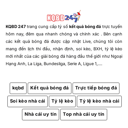
KQBD 247
trang cung cấp tỷ số
kết quả bóng đá
trực tuyến
hôm nay, đêm qua nhanh chóng và chính xác . Bên cạnh
các kết quả bóng đá được cập nhật Live, chúng tôi còn
mang đến lịch thi đấu, nhận định, soi kèo, BXH, tỷ lệ kèo
mới nhất của các giải bóng đá hàng đầu thế giới như Ngoại
Hạng Anh, La Liga, Bundesliga, Serie A, Ligue 1,....
kqbd
Kết quả bóng đá
Trực tiếp bóng đá
Soi kèo nhà cái
Tỷ lệ kèo
Tỷ lệ kèo nhà cái
Nhà cái uy tín
Top nhà cái uy tín