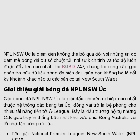
NPL NSW Úc
là điểm đến không thể bỏ qua đối với những tín đồ
đam mê bóng đá xứ sở chuột túi, nơi sự kịch tính và tốc độ luôn
được đẩy lên cao nhất. Tại
KQBD
247, chúng tôi cung cấp giải
pháp tra cứu dữ liệu bóng đá hiện đại, giúp bạn không bỏ lỡ bất
kỳ khoảnh khắc nào từ các sân cỏ tại New South Wales.
Giới thiệu giải bóng đá NPL NSW Úc
Giải bóng đá NPL NSW Úc là giải đấu chuyên nghiệp cao nhất
thuộc hệ thống các bang tại Úc, đóng vai trò là bệ phóng cho
nhiều tài năng tiến tới A-League. Đây là đấu trường hội tụ những
CLB giàu truyền thống bậc nhất khu vực phía Đông Australia với
lối chơi tấn công rực lửa.
Tên giải: National Premier Leagues New South Wales (NPL
NSW).