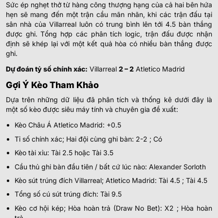
Sức ép nghẹt thở từ hàng công thượng hạng của cả hai bên hứa
hẹn sẽ mang đến một trận cầu mãn nhãn, khi các trận đấu tại
sân nhà của Villarreal luôn có trung bình lên tới 4.5 bàn thắng
được ghi. Tổng hợp các phân tích logic, trận đấu được nhận
định sẽ khép lại với một kết quả hòa có nhiều bàn thắng được
ghi.
Dự đoán tỷ số chính xác:
Villarreal
2 – 2
Atletico Madrid
Gợi Ý Kèo Tham Khảo
Dựa trên những dữ liệu đã phân tích và thống kê dưới đây là
một số kèo được siêu máy tính và chuyên gia đề xuất:
Kèo Châu Á Atletico Madrid: +0.5
Tỉ số chính xác; Hai đội cùng ghi bàn: 2-2 ; Có
Kèo tài xỉu: Tài 2.5 hoặc Tài 3.5
Cầu thủ ghi bàn đầu tiên / bất cứ lúc nào: Alexander Sorloth
Kèo sút trúng đích Villarreal; Atletico Madrid: Tài 4.5 ; Tài 4.5
Tổng số cú sút trúng đích: Tài 9.5
Kèo cơ hội kép; Hòa hoàn trả (Draw No Bet): X2 ; Hòa hoàn
trả