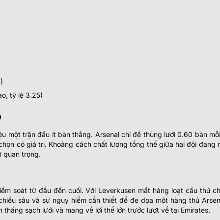
)
o, tỷ lệ 3.25)
o
ệu một trận đấu ít bàn thắng. Arsenal chỉ để thủng lưới 0.60 bàn m
chọn có giá trị. Khoảng cách chất lượng tổng thể giữa hai đội đang 
ự quan trọng.
ểm soát từ đầu đến cuối. Với Leverkusen mất hàng loạt cầu thủ ch
 chiều sâu và sự nguy hiểm cần thiết để đe dọa một hàng thủ Arsen
thắng sạch lưới và mang về lợi thế lớn trước lượt về tại Emirates.