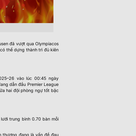
kusen đã vượt qua Olympiacos
có thể dựng thành trì đủ kiên
2025–26 vào lúc 00:45 ngày
l đang dẫn đầu Premier League
iữa hai đội phòng ngự tốt bậc
lưới trung bình 0.70 bàn mỗi
n thương đang là vấn đề đau