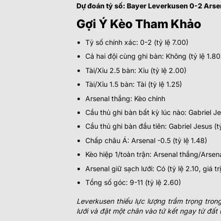
Dự đoán tỷ số: Bayer Leverkusen 0-2 Arse
Gợi Ý Kèo Tham Khảo
Tỷ số chính xác: 0-2 (tỷ lệ 7.00)
Cả hai đội cùng ghi bàn: Không (tỷ lệ 1.80
Tài/Xỉu 2.5 bàn: Xỉu (tỷ lệ 2.00)
Tài/Xỉu 1.5 bàn: Tài (tỷ lệ 1.25)
Arsenal thắng: Kèo chính
Cầu thủ ghi bàn bất kỳ lúc nào: Gabriel Je
Cầu thủ ghi bàn đầu tiên: Gabriel Jesus (t
Chấp châu Á: Arsenal -0.5 (tỷ lệ 1.48)
Kèo hiệp 1/toàn trận: Arsenal thắng/Arsena
Arsenal giữ sạch lưới: Có (tỷ lệ 2.10, giá trị
Tổng số góc: 9-11 (tỷ lệ 2.60)
Leverkusen thiếu lực lượng trầm trọng tro
lưới và đặt một chân vào tứ kết ngay từ đất