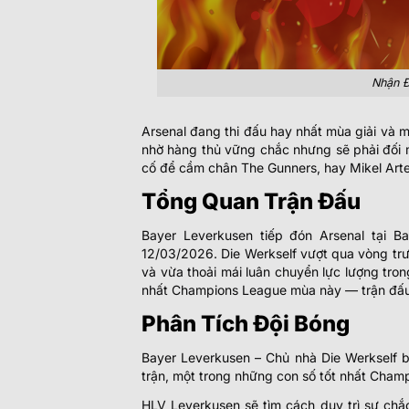
Nhận Đ
Arsenal đang thi đấu hay nhất mùa giải và
nhờ hàng thủ vững chắc nhưng sẽ phải đối m
cố để cầm chân The Gunners, hay Mikel Arte
Tổng Quan Trận Đấu
Bayer Leverkusen tiếp đón Arsenal tại 
12/03/2026. Die Werkself vượt qua vòng trư
và vừa thoải mái luân chuyển lực lượng tro
nhất Champions League mùa này — trận đấu 
Phân Tích Đội Bóng
Bayer Leverkusen – Chủ nhà Die Werkself bư
trận, một trong những con số tốt nhất Cham
HLV Leverkusen sẽ tìm cách duy trì sự ch