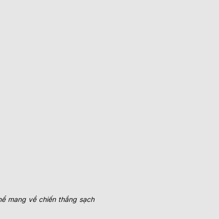
thể mang về chiến thắng sạch