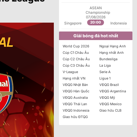
ASEAN
Championship
07/08/2026
20:00
Singapore
Indonesia
Giải bóng đá hot nhất
World Cup 2026
Ngoại Hạng Anh
Cúp C1 Châu Âu
Hạng nhất Anh
Cúp C2 Châu Âu
Bundesliga
Cúp C3 Châu Âu
La Liga
V-League
Serie A
Hạng nhất VN
Ligue 1
VĐQG Nhật Bản
VĐQG Brazil
VĐQG Hàn Quốc
VĐQG Argentina
VĐQG Australia
VĐQG Mỹ
VĐQG Thái Lan
VĐQG Mexico
VĐQG Indonesia
Giao hữu CLB
Giao hữu ĐTQG