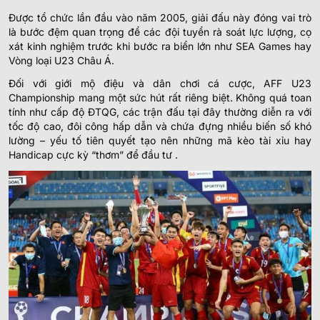
Được tổ chức lần đầu vào năm 2005, giải đấu này đóng vai trò
là bước đệm quan trọng để các đội tuyển rà soát lực lượng, cọ
xát kinh nghiệm trước khi bước ra biển lớn như SEA Games hay
Vòng loại U23 Châu Á.
Đối với giới mộ điệu và dân chơi cá cược, AFF U23
Championship mang một sức hút rất riêng biệt. Không quá toan
tính như cấp độ ĐTQG, các trận đấu tại đây thường diễn ra với
tốc độ cao, đôi công hấp dẫn và chứa đựng nhiều biến số khó
lường – yếu tố tiên quyết tạo nên những mã kèo tài xỉu hay
Handicap cực kỳ “thơm” để đầu tư .