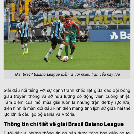
Giải Brazil Baiano League diễn ra với nhiều trận cầu nảy lửa
Giải đấu nổi tiếng với sự cạnh tranh khốc liệt giữa các đội bóng
giàu truyền thống và sở hữu lượng cổ động viên cuồng nhiệt.
Tâm điểm của mỗi mùa giải luôn là những trận derby rực lửa,
điển hình là màn đối đầu kinh điển mang tính lịch sử giữa hai thế
lực lớn là câu lạc bộ Bahia và Vitória.
Thông tin chi tiết về giải Brazil Baiano League
Dưới đây là những thông tin cơ bản được tổng hợp giúp người