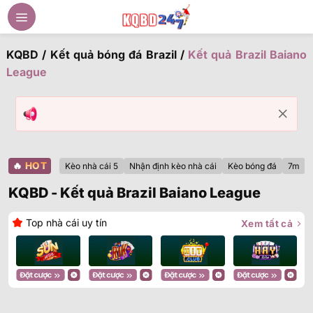
Bỏ
qua
nội
KQBD
/
Kết quả bóng đá Brazil
/
Kết quả Brazil Baiano
dung
League
🔥
HOT
Kèo nhà cái 5
Nhận định kèo nhà cái
Kèo bóng đá
7m
KQBD - Kết quả Brazil Baiano League
Top nhà cái uy tín
Xem tất cả