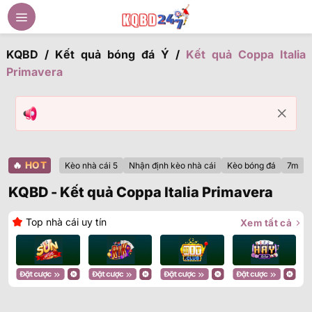
Bỏ
qua
nội
KQBD
/
Kết quả bóng đá Ý
/
Kết quả Coppa Italia
dung
Primavera
🔥
HOT
Kèo nhà cái 5
Nhận định kèo nhà cái
Kèo bóng đá
7m
KQBD - Kết quả Coppa Italia Primavera
Top nhà cái uy tín
Xem tất cả