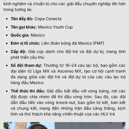
kinh nghiệm và chuẩn bị cho các giải đấu chuyên nghiệp lớn hơn
trong tương lai.
Tên đầy đủ:
Copa Conecta
Tên gọi khác:
Mexico Youth Cup
Quốc gia:
Mexico
Đơn vị tổ chức:
Liên đoàn bóng đá Mexico (FMF)
Cấp độ:
Giải cúp dành cho đội trẻ và đội dự bị, mang tính
phát triển cầu thủ
Số đội tham dự:
Thường từ 16–24 câu lạc bộ, bao gồm các
đại diện từ Liga MX và Ascenso MX, tạo cơ hội cạnh tranh
đa dạng giữa các đội trẻ và đội dự bị của các câu lạc bộ
hàng đầu Mexico
Thể thức thi đấu:
Giải đấu bắt đầu với vòng bảng, nơi các
đội được chia nhóm để thi đấu vòng tròn. Sau đó, các đội
dẫn đầu tiến vào vòng knock-out, bao gồm tứ kết, bán kết
và chung kết, mang đến những trận đấu căng thẳng, kịch
tính và thử thách khả năng chiến thuật của các HLV trẻ