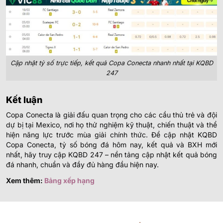
Cập nhật tỷ số trực tiếp, kết quả Copa Conecta nhanh nhất tại KQBD
247
Kết luận
Copa Conecta là giải đấu quan trọng cho các cầu thủ trẻ và đội
dự bị tại Mexico, nơi họ thử nghiệm kỹ thuật, chiến thuật và thể
hiện năng lực trước mùa giải chính thức. Để cập nhật KQBD
Copa Conecta, tỷ số bóng đá hôm nay, kết quả và BXH mới
nhất, hãy truy cập KQBD 247 – nền tảng cập nhật kết quả bóng
đá nhanh, chuẩn và đầy đủ hàng đầu hiện nay.
Xem thêm:
Bảng xếp hạng