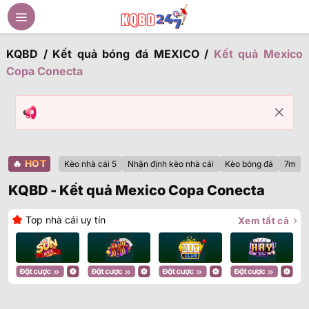
Bỏ
qua
nội
KQBD
/
Kết quả bóng đá MEXICO
/
Kết quả Mexico
dung
Copa Conecta
🔥
HOT
Kèo nhà cái 5
Nhận định kèo nhà cái
Kèo bóng đá
7m
KQBD - Kết quả Mexico Copa Conecta
Top nhà cái uy tín
Xem tất cả