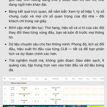
đang ngồi trên khán đài.
Bảng kết quả trực quan, dễ nắm bắt: Xem tỷ số hiệp 1, tỷ số
chung cuộc và mọi chỉ số quan trọng của đội nhà – đội
khách chỉ trong vài giây.
BXH cập nhật liên tục: Thứ hạng, hiệu số và vị trí của các đội
thay đổi theo từng vòng đấu, bạn sẽ luôn đi trước mọi thông
tin.
Dữ liệu chuyên sâu cho fan thông minh: Phong độ, lịch sử đối
đầu, hiệu suất thi đấu của từng CLB — tất cả để bạn phân
tích và dự đoán chính xác hơn.
Trải nghiệm mượt mà, không gián đoạn: Giao diện sạch, ít
quảng cáo, tập trung trọn vẹn vào trận đấu và dữ liệu bóng
đá.