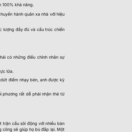
hơn 100% khả năng.
 chuyến hành quân xa nhà với hiệu
ực lượng đầy đủ và cấu trúc chiến
phải có những điều chỉnh nhân sự
rực lửa.
à dứt điểm nhạy bén, anh được kỳ
i phương rất dễ phải nhận thẻ từ
t trận cầu sôi động với nhiều bàn
 công sẽ giúp họ bù đắp lại. Một