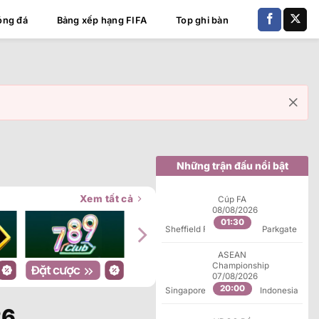
óng đá
Bảng xếp hạng FIFA
Top ghi bàn
Những trận đấu nổi bật
Xem tất cả
Cúp FA
08/08/2026
01:30
Sheffield FC
Parkgate
ASEAN
Championship
07/08/2026
20:00
Singapore
Indonesia
26