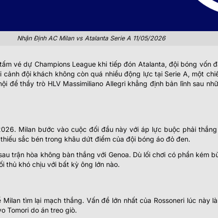
Nhận Định AC Milan vs Atalanta Serie A 11/05/2026
n tấm vé dự Champions League khi tiếp đón Atalanta, đội bóng vốn
i cảnh đội khách không còn quá nhiều động lực tại Serie A, một chiế
ơ hội để thầy trò HLV Massimiliano Allegri khẳng định bản lĩnh sau n
2026. Milan bước vào cuộc đối đầu này với áp lực buộc phải thắng
 thiếu sắc bén trong khâu dứt điểm của đội bóng áo đỏ đen.
sau trận hòa không bàn thắng với Genoa. Dù lối chơi có phần kém bù
 thủ khó chịu với bất kỳ ông lớn nào.
 Milan tìm lại mạch thắng. Vấn đề lớn nhất của Rossoneri lúc này 
o Tomori do án treo giò.