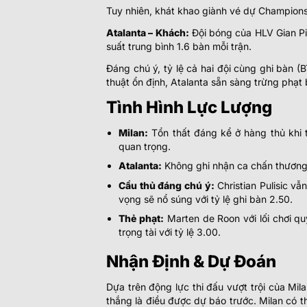
Tuy nhiên, khát khao giành vé dự Champions 
Atalanta – Khách:
Đội bóng của HLV Gian Pie
suất trung bình 1.6 bàn mỗi trận.
Đáng chú ý, tỷ lệ cả hai đội cùng ghi bàn (
thuật ổn định, Atalanta sẵn sàng trừng phạt
Tình Hình Lực Lượng
Milan:
Tổn thất đáng kể ở hàng thủ khi t
quan trọng.
Atalanta:
Không ghi nhận ca chấn thương mớ
Cầu thủ đáng chú ý:
Christian Pulisic v
vọng sẽ nổ súng với tỷ lệ ghi bàn 2.50.
Thẻ phạt:
Marten de Roon với lối chơi qu
trọng tài với tỷ lệ 3.00.
Nhận Định & Dự Đoán
Dựa trên động lực thi đấu vượt trội của Mil
thắng là điều được dự báo trước. Milan có 