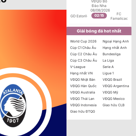
VĐQG Bồ
Đào Nha
08/08/2026
FC
02:15
GD Estoril-Praia
Famalicao
Giải bóng đá hot nhất
World Cup 2026
Ngoại Hạng Anh
Cúp C1 Châu Âu
Hạng nhất Anh
Cúp C2 Châu Âu
Bundesliga
Cúp C3 Châu Âu
La Liga
V-League
Serie A
Hạng nhất VN
Ligue 1
VĐQG Nhật Bản
VĐQG Brazil
VĐQG Hàn Quốc
VĐQG Argentina
VĐQG Australia
VĐQG Mỹ
VĐQG Thái Lan
VĐQG Mexico
VĐQG Indonesia
Giao hữu CLB
Giao hữu ĐTQG