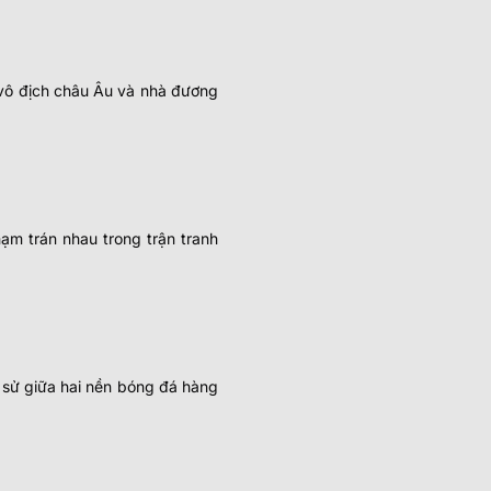
vô địch châu Âu và nhà đương
ạm trán nhau trong trận tranh
 sử giữa hai nền bóng đá hàng