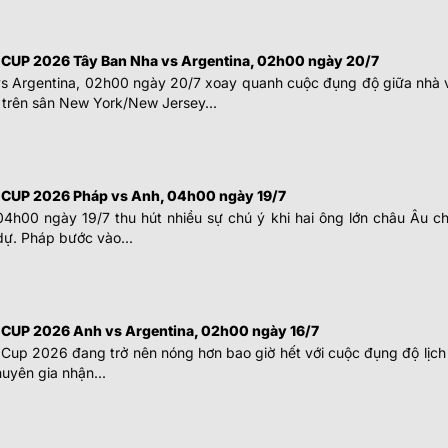
CUP 2026 Tây Ban Nha vs Argentina, 02h00 ngày 20/7
vs Argentina, 02h00 ngày 20/7 xoay quanh cuộc đụng độ giữa nhà 
i trên sân New York/New Jersey...
CUP 2026 Pháp vs Anh, 04h00 ngày 19/7
4h00 ngày 19/7 thu hút nhiều sự chú ý khi hai ông lớn châu Âu ch
ự. Pháp bước vào...
CUP 2026 Anh vs Argentina, 02h00 ngày 16/7
 Cup 2026 đang trở nên nóng hơn bao giờ hết với cuộc đụng độ lịch
huyên gia nhận...