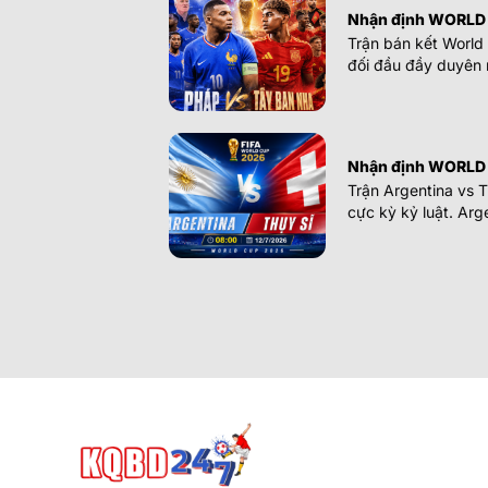
Nhận định WORLD 
Trận bán kết World
đối đầu đầy duyên nợ
Nhận định WORLD C
Trận Argentina vs T
cực kỳ kỷ luật. Arg