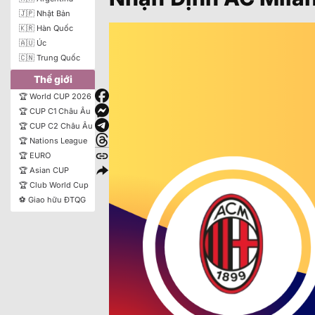
🇯🇵 Nhật Bản
🇰🇷 Hàn Quốc
🇦🇺 Úc
🇨🇳 Trung Quốc
Thế giới
🏆 World CUP 2026
🏆 CUP C1 Châu Âu
🏆 CUP C2 Châu Âu
🏆 Nations League
🏆 EURO
🏆 Asian CUP
🏆 Club World Cup
⚽️️️ Giao hữu ĐTQG