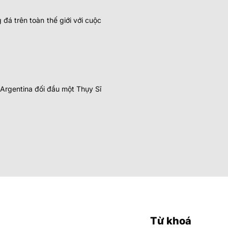
á trên toàn thế giới với cuộc
h Argentina đối đầu một Thụy Sĩ
Từ khoá