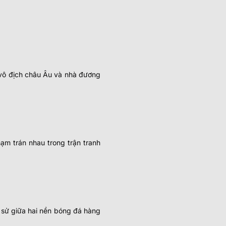
vô địch châu Âu và nhà đương
ạm trán nhau trong trận tranh
 sử giữa hai nền bóng đá hàng