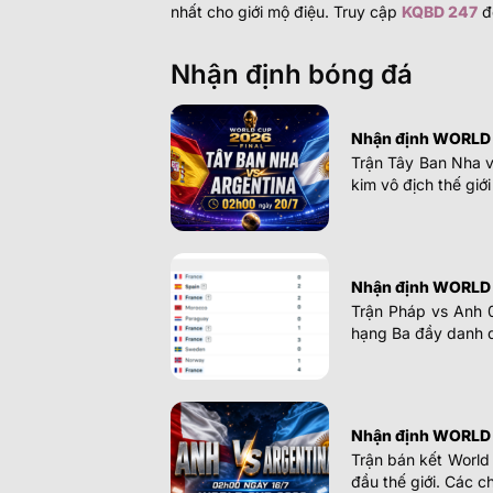
nhất cho giới mộ điệu. Truy cập
KQBD 247
để
Nhận định bóng đá
Nhận định WORLD 
Trận Tây Ban Nha 
kim vô địch thế giớ
Nhận định WORLD 
Trận Pháp vs Anh 0
hạng Ba đầy danh d
Nhận định WORLD 
Trận bán kết World
đầu thế giới. Các c