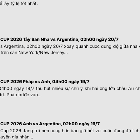
 lấy tỷ lệ tốt nhất.
CUP 2026 Tây Ban Nha vs Argentina, 02h00 ngày 20/7
vs Argentina, 02h00 ngày 20/7 xoay quanh cuộc đụng độ giữa nhà 
i trên sân New York/New Jersey...
CUP 2026 Pháp vs Anh, 04h00 ngày 19/7
4h00 ngày 19/7 thu hút nhiều sự chú ý khi hai ông lớn châu Âu ch
ự. Pháp bước vào...
CUP 2026 Anh vs Argentina, 02h00 ngày 16/7
 Cup 2026 đang trở nên nóng hơn bao giờ hết với cuộc đụng độ lịch
huyên gia nhận...