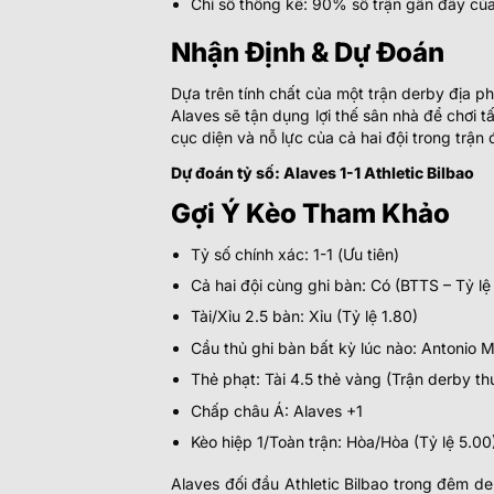
Chỉ số thống kê: 90% số trận gần đây củ
Nhận Định & Dự Đoán
Dựa trên tính chất của một trận derby địa 
Alaves sẽ tận dụng lợi thế sân nhà để chơi 
cục diện và nỗ lực của cả hai đội trong trận
Dự đoán tỷ số: Alaves 1-1 Athletic Bilbao
Gợi Ý Kèo Tham Khảo
Tỷ số chính xác: 1-1 (Ưu tiên)
Cả hai đội cùng ghi bàn: Có (BTTS – Tỷ lệ 
Tài/Xỉu 2.5 bàn: Xỉu (Tỷ lệ 1.80)
Cầu thủ ghi bàn bất kỳ lúc nào: Antonio M
Thẻ phạt: Tài 4.5 thẻ vàng (Trận derby t
Chấp châu Á: Alaves +1
Kèo hiệp 1/Toàn trận: Hòa/Hòa (Tỷ lệ 5.00
Alaves đối đầu Athletic Bilbao trong đêm d