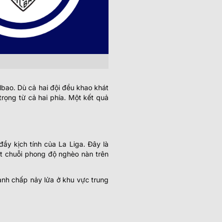
lbao. Dù cả hai đội đều khao khát
trọng từ cả hai phía. Một kết quả
ầy kịch tính của La Liga. Đây là
ứt chuỗi phong độ nghèo nàn trên
nh chấp nảy lửa ở khu vực trung