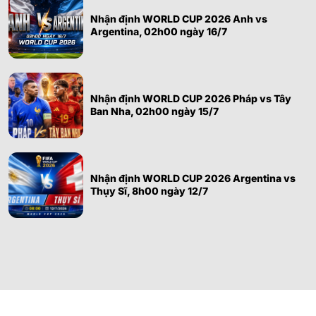
Nhận định WORLD CUP 2026 Anh vs
Argentina, 02h00 ngày 16/7
Nhận định WORLD CUP 2026 Pháp vs Tây
Ban Nha, 02h00 ngày 15/7
Nhận định WORLD CUP 2026 Argentina vs
Thụy Sĩ, 8h00 ngày 12/7