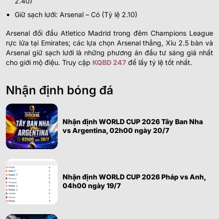
2.40)
Giữ sạch lưới: Arsenal – Có (Tỷ lệ 2.10)
Arsenal đối đầu Atletico Madrid trong đêm Champions League
rực lửa tại Emirates; các lựa chọn Arsenal thắng, Xỉu 2.5 bàn và
Arsenal giữ sạch lưới là những phương án đầu tư sáng giá nhất
cho giới mộ điệu. Truy cập
KQBD 247
để lấy tỷ lệ tốt nhất.
Nhận định bóng đá
Nhận định WORLD CUP 2026 Tây Ban Nha
vs Argentina, 02h00 ngày 20/7
Nhận định WORLD CUP 2026 Pháp vs Anh,
04h00 ngày 19/7