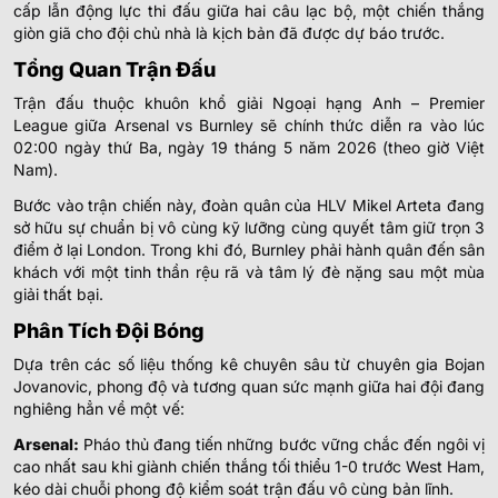
cấp lẫn động lực thi đấu giữa hai câu lạc bộ, một chiến thắng
giòn giã cho đội chủ nhà là kịch bản đã được dự báo trước.
Tổng Quan Trận Đấu
Trận đấu thuộc khuôn khổ giải Ngoại hạng Anh – Premier
League giữa Arsenal vs Burnley sẽ chính thức diễn ra vào lúc
02:00 ngày thứ Ba, ngày 19 tháng 5 năm 2026 (theo giờ Việt
Nam).
Bước vào trận chiến này, đoàn quân của HLV Mikel Arteta đang
sở hữu sự chuẩn bị vô cùng kỹ lưỡng cùng quyết tâm giữ trọn 3
điểm ở lại London. Trong khi đó, Burnley phải hành quân đến sân
khách với một tinh thần rệu rã và tâm lý đè nặng sau một mùa
giải thất bại.
Phân Tích Đội Bóng
Dựa trên các số liệu thống kê chuyên sâu từ chuyên gia Bojan
Jovanovic, phong độ và tương quan sức mạnh giữa hai đội đang
nghiêng hẳn về một vế:
Arsenal:
Pháo thủ đang tiến những bước vững chắc đến ngôi vị
cao nhất sau khi giành chiến thắng tối thiểu 1-0 trước West Ham,
kéo dài chuỗi phong độ kiểm soát trận đấu vô cùng bản lĩnh.