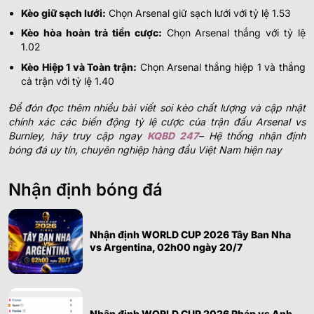
Kèo giữ sạch lưới:
Chọn Arsenal giữ sạch lưới với tỷ lệ 1.53
Kèo hòa hoàn trả tiền cược:
Chọn Arsenal thắng với tỷ lệ
1.02
Kèo Hiệp 1 và Toàn trận:
Chọn Arsenal thắng hiệp 1 và thắng
cả trận với tỷ lệ 1.40
Để đón đọc thêm nhiều bài viết soi kèo chất lượng và cập nhật
chính xác các biến động tỷ lệ cược của trận đấu Arsenal vs
Burnley, hãy truy cập ngay
KQBD
247
– Hệ thống nhận định
bóng đá uy tín, chuyên nghiệp hàng đầu Việt Nam hiện nay
Nhận định bóng đá
Nhận định WORLD CUP 2026 Tây Ban Nha
vs Argentina, 02h00 ngày 20/7
Nhận định WORLD CUP 2026 Pháp vs Anh,