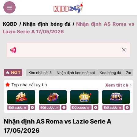
Bỏ
qua
nội
KQBD
/
Nhận định bóng đá
/
Nhận định AS Roma vs
dung
Lazio Serie A 17/05/2026
🔥
HOT
Kèo nhà cái 5
Nhận định kèo nhà cái
Kèo bóng đá
7m
Top nhà cái uy tín
Xem tất cả
Nhận định AS Roma vs Lazio Serie A
17/05/2026