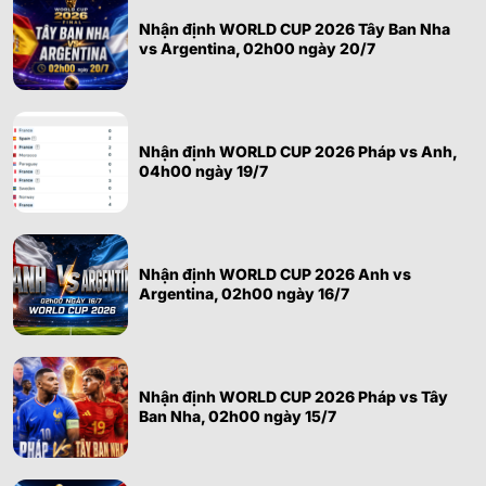
Nhận định WORLD CUP 2026 Tây Ban Nha
vs Argentina, 02h00 ngày 20/7
Nhận định WORLD CUP 2026 Pháp vs Anh,
04h00 ngày 19/7
Nhận định WORLD CUP 2026 Anh vs
Argentina, 02h00 ngày 16/7
Nhận định WORLD CUP 2026 Pháp vs Tây
Ban Nha, 02h00 ngày 15/7