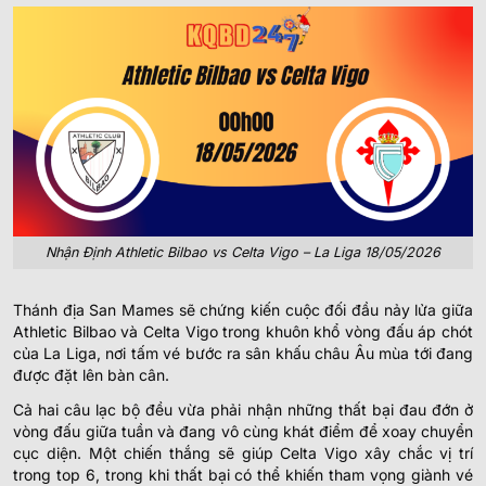
Nhận Định Athletic Bilbao vs Celta Vigo – La Liga 18/05/2026
Thánh địa San Mames sẽ chứng kiến cuộc đối đầu nảy lửa giữa
Athletic Bilbao và Celta Vigo trong khuôn khổ vòng đấu áp chót
của La Liga, nơi tấm vé bước ra sân khấu châu Âu mùa tới đang
được đặt lên bàn cân.
Cả hai câu lạc bộ đều vừa phải nhận những thất bại đau đớn ở
vòng đấu giữa tuần và đang vô cùng khát điểm để xoay chuyển
cục diện. Một chiến thắng sẽ giúp Celta Vigo xây chắc vị trí
trong top 6, trong khi thất bại có thể khiến tham vọng giành vé