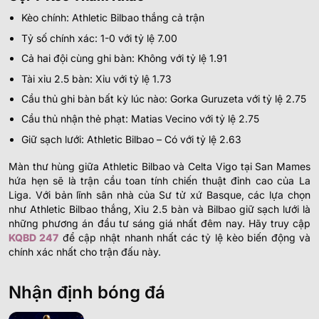
Kèo chính: Athletic Bilbao thắng cả trận
Tỷ số chính xác: 1-0 với tỷ lệ 7.00
Cả hai đội cùng ghi bàn: Không với tỷ lệ 1.91
Tài xỉu 2.5 bàn: Xỉu với tỷ lệ 1.73
Cầu thủ ghi bàn bất kỳ lúc nào: Gorka Guruzeta với tỷ lệ 2.75
Cầu thủ nhận thẻ phạt: Matias Vecino với tỷ lệ 2.75
Giữ sạch lưới: Athletic Bilbao – Có với tỷ lệ 2.63
Màn thư hùng giữa Athletic Bilbao và Celta Vigo tại San Mames
hứa hẹn sẽ là trận cầu toan tính chiến thuật đỉnh cao của La
Liga. Với bản lĩnh sân nhà của Sư tử xứ Basque, các lựa chọn
như Athletic Bilbao thắng, Xỉu 2.5 bàn và Bilbao giữ sạch lưới là
những phương án đầu tư sáng giá nhất đêm nay. Hãy truy cập
KQBD 247
để cập nhật nhanh nhất các tỷ lệ kèo biến động và
chính xác nhất cho trận đấu này.
Nhận định bóng đá