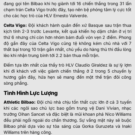
đang gọi tên Bilbao khi họ giành tới 16 chiến thắng trong 31 lần
chạm trán Celta Vigo trước đây, tạo nên bệ phóng tâm lý cực tốt
cho các học trò của HLV Ernesto Valverde.
Celta Vigo:
Đội khách hành quân đến xứ Basque sau trận thua
kịch tính 2-3 trước Levante, kết quả khiến họ dậm chân ở vị trí
thứ 6 nhưng chỉ còn hơn nhóm bám đuổi vỏn vẹn 2 điểm. Phong
độ gần đây của Celta Vigo cũng tệ không kém chủ nhà với 7
thất bại trong 10 trận gần nhất, chủ yếu do hàng thủ thi đấu lỏng
lẻo khi nhận trung bình tới 2.2 bàn thua mỗi trận.
Điểm tựa lớn nhất của thầy trò HLV Claudio Giraldez là sự lỳ lợm
khi đi khách với việc giành chiến thắng ở 2 trong 5 chuyến ly
hương gần đây, hứa hẹn sẽ mang đến một thế trận đôi công
sòng phẳng.
Tình Hình Lực Lượng
Athletic Bilbao:
Đội chủ nhà chịu tổn thất cực lớn ở cả 3 tuyến
khi các ngôi sao chủ lực bao gồm trung vệ Dani Vivian, nhạc
trưởng Oihan Sancet và đặc biệt là mũi khoan phá Nico Williams
đều phải ngồi ngoài do chấn thương. Sự vắng mặt này sẽ buộc
Bilbao phải dựa vào sự tỏa sáng của Gorka Guruzeta và Inaki
Williams trên hàng công.