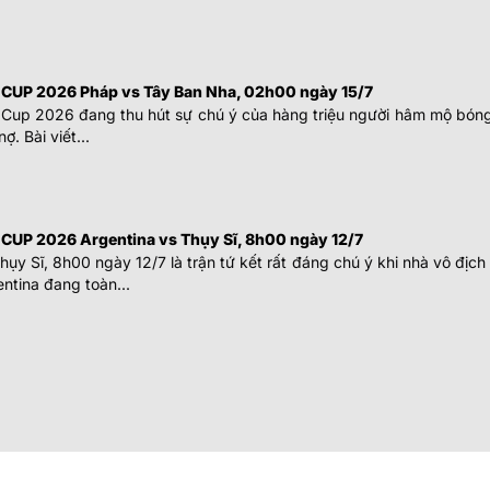
CUP 2026 Pháp vs Tây Ban Nha, 02h00 ngày 15/7
 Cup 2026 đang thu hút sự chú ý của hàng triệu người hâm mộ bóng đ
. Bài viết...
UP 2026 Argentina vs Thụy Sĩ, 8h00 ngày 12/7
hụy Sĩ, 8h00 ngày 12/7 là trận tứ kết rất đáng chú ý khi nhà vô địc
entina đang toàn...