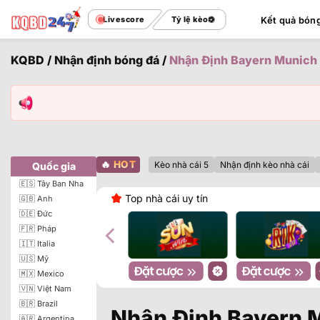
Bỏ
Livescore
Tỷ lệ kèo
Kết quả bón
qua
nội
KQBD
/
Nhận định bóng đá
/
Nhận Định Bayern Munich 
dung
🔥
HOT
Kèo nhà cái 5
Nhận định kèo nhà cái
Quốc gia
🇪🇸 Tây Ban Nha
Top nhà cái uy tín
🇬🇧 Anh
🇩🇪 Đức
🇫🇷 Pháp
🇮🇹 Italia
🇺🇸 Mỹ
🇲🇽 Mexico
🇻🇳 Việt Nam
🇧🇷 Brazil
Nhận Định Bayern M
🇦🇷 Argentina