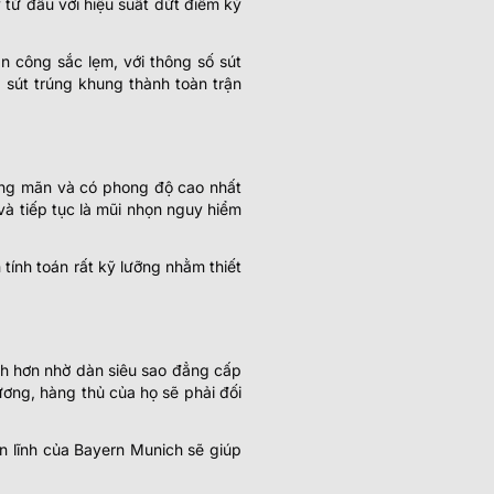
 từ đầu với hiệu suất dứt điểm kỳ
ản công sắc lẹm, với thông số sút
 sút trúng khung thành toàn trận
sung mãn và có phong độ cao nhất
à tiếp tục là mũi nhọn nguy hiểm
ính toán rất kỹ lưỡng nhằm thiết
ỉnh hơn nhờ dàn siêu sao đẳng cấp
ương, hàng thủ của họ sẽ phải đối
n lĩnh của Bayern Munich sẽ giúp