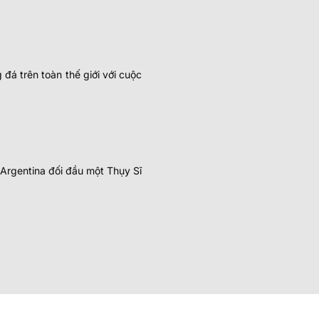
á trên toàn thế giới với cuộc
h Argentina đối đầu một Thụy Sĩ