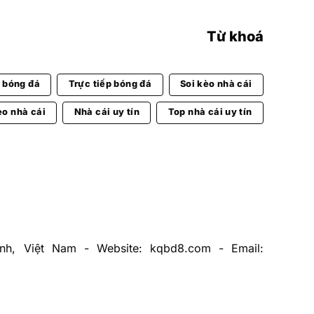
Từ khoá
 bóng đá
Trực tiếp bóng đá
Soi kèo nhà cái
èo nhà cái
Nhà cái uy tín
Top nhà cái uy tín
inh, Việt Nam -
Website: kqbd8.com - Email: