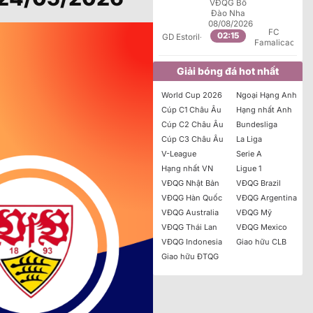
VĐQG Bồ
Đào Nha
08/08/2026
FC
02:15
GD Estoril-Praia
Famalicao
Giải bóng đá hot nhất
World Cup 2026
Ngoại Hạng Anh
Cúp C1 Châu Âu
Hạng nhất Anh
Cúp C2 Châu Âu
Bundesliga
Cúp C3 Châu Âu
La Liga
V-League
Serie A
Hạng nhất VN
Ligue 1
VĐQG Nhật Bản
VĐQG Brazil
VĐQG Hàn Quốc
VĐQG Argentina
VĐQG Australia
VĐQG Mỹ
VĐQG Thái Lan
VĐQG Mexico
VĐQG Indonesia
Giao hữu CLB
Giao hữu ĐTQG