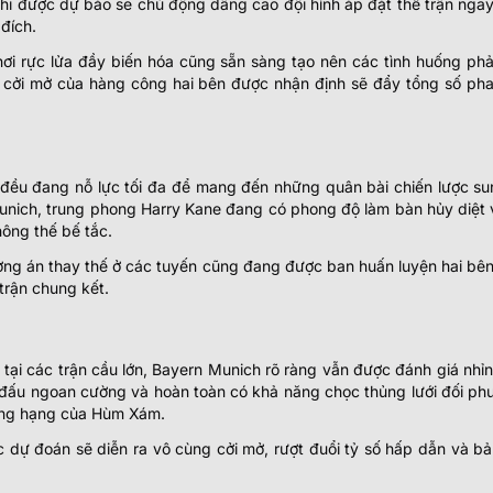
hi được dự báo sẽ chủ động dâng cao đội hình áp đặt thế trận ngay
đích.
 chơi rực lửa đầy biến hóa cũng sẵn sàng tạo nên các tình huống ph
ự cởi mở của hàng công hai bên được nhận định sẽ đẩy tổng số pha
ộ đều đang nỗ lực tối đa để mang đến những quân bài chiến lược 
Munich, trung phong Harry Kane đang có phong độ làm bàn hủy diệt v
hông thế bế tắc.
 án thay thế ở các tuyến cũng đang được ban huấn luyện hai bên t
trận chung kết.
 tại các trận cầu lớn, Bayern Munich rõ ràng vẫn được đánh giá nh
ến đấu ngoan cường và hoàn toàn có khả năng chọc thủng lưới đối ph
ợng hạng của Hùm Xám.
c dự đoán sẽ diễn ra vô cùng cởi mở, rượt đuổi tỷ số hấp dẫn và bả