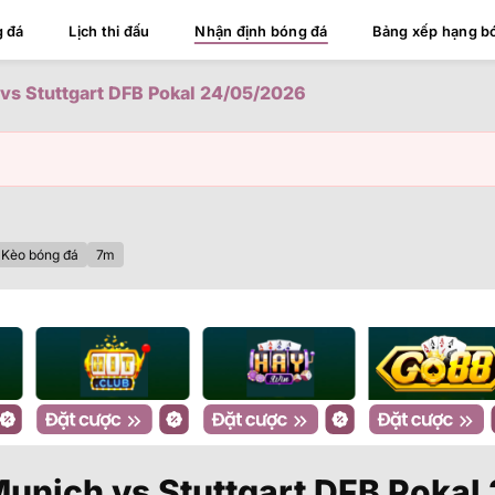
g đá
Lịch thi đấu
Nhận định bóng đá
Bảng xếp hạng b
vs Stuttgart DFB Pokal 24/05/2026
Kèo bóng đá
7m
unich vs Stuttgart DFB Pokal