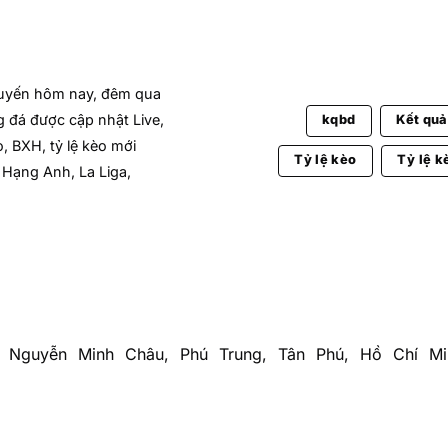
tuyến hôm nay, đêm qua
 đá được cập nhật Live,
kqbd
Kết quả
, BXH, tỷ lệ kèo mới
Tỷ lệ kèo
Tỷ lệ k
 Hạng Anh, La Liga,
 Nguyễn Minh Châu, Phú Trung, Tân Phú, Hồ Chí M