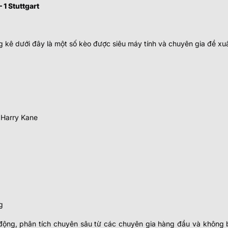
 1 Stuttgart
g kê dưới đây là một số kèo được siêu máy tính và chuyên gia đề xuấ
: Harry Kane
g
động, phân tích chuyên sâu từ các chuyên gia hàng đầu và không bỏ 