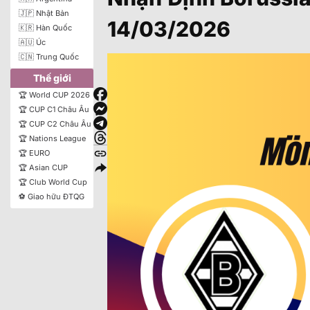
🇯🇵 Nhật Bản
14/03/2026
🇰🇷 Hàn Quốc
🇦🇺 Úc
🇨🇳 Trung Quốc
Thế giới
🏆 World CUP 2026
🏆 CUP C1 Châu Âu
🏆 CUP C2 Châu Âu
🏆 Nations League
🏆 EURO
🏆 Asian CUP
🏆 Club World Cup
⚽️️️ Giao hữu ĐTQG