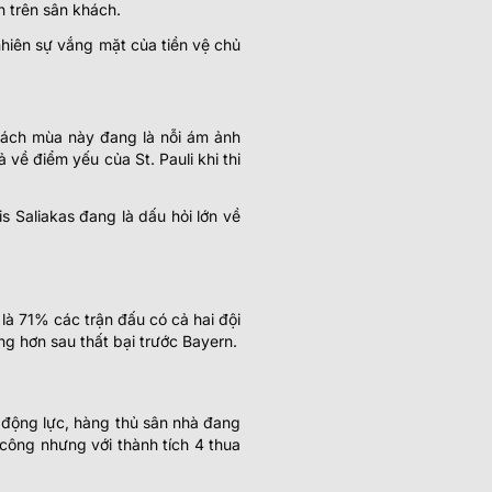
n trên sân khách.
 nhiên sự vắng mặt của tiền vệ chủ
khách mùa này đang là nỗi ám ảnh
 về điểm yếu của St. Pauli khi thi
 Saliakas đang là dấu hỏi lớn về
là 71% các trận đấu có cả hai đội
ng hơn sau thất bại trước Bayern.
h động lực, hàng thủ sân nhà đang
 công nhưng với thành tích 4 thua