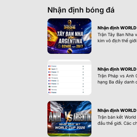
Nhận định bóng đá
Nhận định WORLD 
Trận Tây Ban Nha 
kim vô địch thế giớ
Nhận định WORLD 
Trận Pháp vs Anh 0
hạng Ba đầy danh d
Nhận định WORLD 
Trận bán kết World
đầu thế giới. Các c