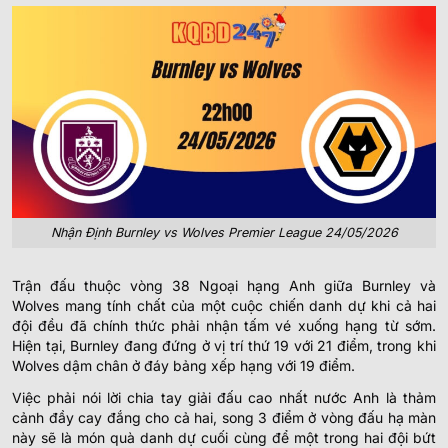
Nhận Định Burnley vs Wolves Premier League 24/05/2026
Trận đấu thuộc vòng 38 Ngoại hạng Anh giữa Burnley và
Wolves mang tính chất của một cuộc chiến danh dự khi cả hai
đội đều đã chính thức phải nhận tấm vé xuống hạng từ sớm.
Hiện tại, Burnley đang đứng ở vị trí thứ 19 với 21 điểm, trong khi
Wolves dậm chân ở đáy bảng xếp hạng với 19 điểm.
Việc phải nói lời chia tay giải đấu cao nhất nước Anh là thảm
cảnh đầy cay đắng cho cả hai, song 3 điểm ở vòng đấu hạ màn
này sẽ là món quà danh dự cuối cùng để một trong hai đội bứt