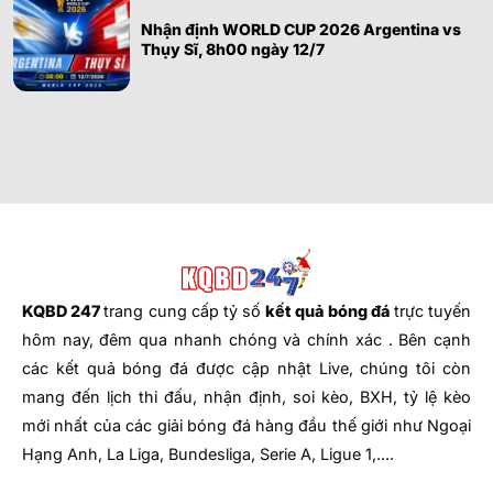
Nhận định WORLD CUP 2026 Argentina vs
Thụy Sĩ, 8h00 ngày 12/7
KQBD 247
trang cung cấp tỷ số
kết quả bóng đá
trực tuyến
hôm nay, đêm qua nhanh chóng và chính xác . Bên cạnh
các kết quả bóng đá được cập nhật Live, chúng tôi còn
mang đến lịch thi đấu, nhận định, soi kèo, BXH, tỷ lệ kèo
mới nhất của các giải bóng đá hàng đầu thế giới như Ngoại
Hạng Anh, La Liga, Bundesliga, Serie A, Ligue 1,....