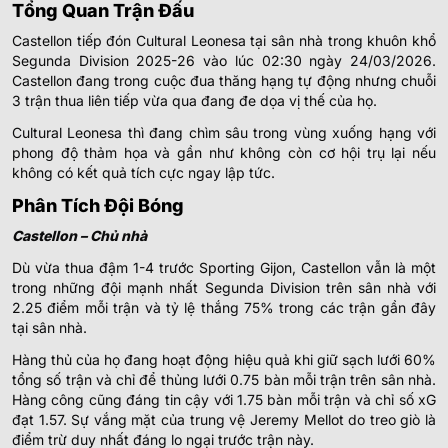
Tổng Quan Trận Đấu
Castellon tiếp đón Cultural Leonesa tại sân nhà trong khuôn khổ
Segunda Division 2025-26 vào lúc 02:30 ngày 24/03/2026.
Castellon đang trong cuộc đua thăng hạng tự động nhưng chuỗi
3 trận thua liên tiếp vừa qua đang đe dọa vị thế của họ.
Cultural Leonesa thì đang chìm sâu trong vùng xuống hạng với
phong độ thảm họa và gần như không còn cơ hội trụ lại nếu
không có kết quả tích cực ngay lập tức.
Phân Tích Đội Bóng
Castellon – Chủ nhà
Dù vừa thua đậm 1-4 trước Sporting Gijon, Castellon vẫn là một
trong những đội mạnh nhất Segunda Division trên sân nhà với
2.25 điểm mỗi trận và tỷ lệ thắng 75% trong các trận gần đây
tại sân nhà.
Hàng thủ của họ đang hoạt động hiệu quả khi giữ sạch lưới 60%
tổng số trận và chỉ để thủng lưới 0.75 bàn mỗi trận trên sân nhà.
Hàng công cũng đáng tin cậy với 1.75 bàn mỗi trận và chỉ số xG
đạt 1.57. Sự vắng mặt của trung vệ Jeremy Mellot do treo giò là
điểm trừ duy nhất đáng lo ngại trước trận này.