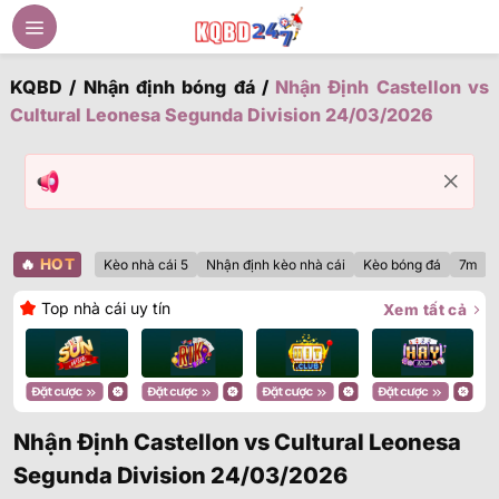
Bỏ
qua
nội
KQBD
/
Nhận định bóng đá
/
Nhận Định Castellon vs
dung
Cultural Leonesa Segunda Division 24/03/2026
🔥
HOT
Kèo nhà cái 5
Nhận định kèo nhà cái
Kèo bóng đá
7m
Top nhà cái uy tín
Xem tất cả
Nhận Định Castellon vs Cultural Leonesa
Segunda Division 24/03/2026