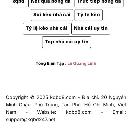
kqbd
Kết quả bóng đá
Trực tiếp bóng đá
Soi kèo nhà cái
Tỷ lệ kèo
Tỷ lệ kèo nhà cái
Nhà cái uy tín
Top nhà cái uy tín
Tổng Biên Tập :
Lê Quang Linh
Copyright © 2025 kqbd8.com - Địa chỉ:
20 Nguyễn
Minh Châu, Phú Trung, Tân Phú, Hồ Chí Minh, Việt
Nam -
Website: kqbd8.com - Email:
support@kqbd247.net