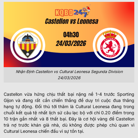
Nhận Định Castellon vs Cultural Leonesa Segunda Division
24/03/2026
Castellon vừa hứng chịu thất bại nặng nề 1-4 trước Sporting
Gijon và đang rất cần chiến thắng để duy trì cuộc đua thăng
hạng tự động. Đối thủ tới thăm là Cultural Leonesa đang trong
chuỗi kết quả tệ nhất lịch sử câu lạc bộ với chỉ 0.20 điểm trong
10 trận gần nhất và 8 thất bại. Đây là cơ hội vàng để Castellon
trả nợ trước khán giả nhà, dù không được phép chủ quan vì
Cultural Leonesa chiến đấu vì sự tồn tại.