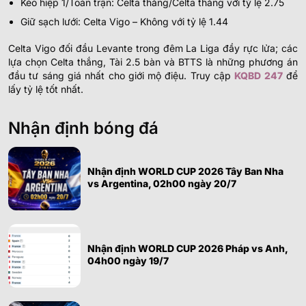
Kèo hiệp 1/Toàn trận: Celta thắng/Celta thắng với tỷ lệ 2.75
Giữ sạch lưới: Celta Vigo – Không với tỷ lệ 1.44
Celta Vigo đối đầu Levante trong đêm La Liga đầy rực lửa; các
lựa chọn Celta thắng, Tài 2.5 bàn và BTTS là những phương án
đầu tư sáng giá nhất cho giới mộ điệu. Truy cập
KQBD 247
để
lấy tỷ lệ tốt nhất.
Nhận định bóng đá
Nhận định WORLD CUP 2026 Tây Ban Nha
vs Argentina, 02h00 ngày 20/7
Nhận định WORLD CUP 2026 Pháp vs Anh,
04h00 ngày 19/7