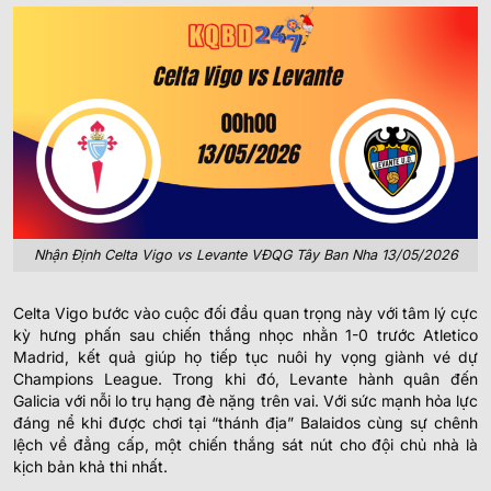
Nhận Định Celta Vigo vs Levante VĐQG Tây Ban Nha 13/05/2026
Celta Vigo bước vào cuộc đối đầu quan trọng này với tâm lý cực
kỳ hưng phấn sau chiến thắng nhọc nhằn 1-0 trước Atletico
Madrid, kết quả giúp họ tiếp tục nuôi hy vọng giành vé dự
Champions League. Trong khi đó, Levante hành quân đến
Galicia với nỗi lo trụ hạng đè nặng trên vai. Với sức mạnh hỏa lực
đáng nể khi được chơi tại “thánh địa” Balaidos cùng sự chênh
lệch về đẳng cấp, một chiến thắng sát nút cho đội chủ nhà là
kịch bản khả thi nhất.