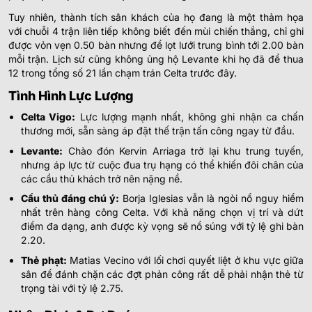
Tuy nhiên, thành tích sân khách của họ đang là một thảm họa
với chuỗi 4 trận liên tiếp không biết đến mùi chiến thắng, chỉ ghi
được vỏn vẹn 0.50 bàn nhưng để lọt lưới trung bình tới 2.00 bàn
mỗi trận. Lịch sử cũng không ủng hộ Levante khi họ đã để thua
12 trong tổng số 21 lần chạm trán Celta trước đây.
Tình Hình Lực Lượng
Celta Vigo:
Lực lượng mạnh nhất, không ghi nhận ca chấn
thương mới, sẵn sàng áp đặt thế trận tấn công ngay từ đầu.
Levante:
Chào đón Kervin Arriaga trở lại khu trung tuyến,
nhưng áp lực từ cuộc đua trụ hạng có thể khiến đôi chân của
các cầu thủ khách trở nên nặng nề.
Cầu thủ đáng chú ý:
Borja Iglesias vẫn là ngòi nổ nguy hiểm
nhất trên hàng công Celta. Với khả năng chọn vị trí và dứt
điểm đa dạng, anh được kỳ vọng sẽ nổ súng với tỷ lệ ghi bàn
2.20.
Thẻ phạt:
Matias Vecino với lối chơi quyết liệt ở khu vực giữa
sân để đánh chặn các đợt phản công rất dễ phải nhận thẻ từ
trọng tài với tỷ lệ 2.75.