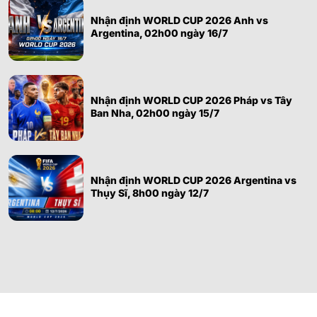
Nhận định WORLD CUP 2026 Anh vs
Argentina, 02h00 ngày 16/7
Nhận định WORLD CUP 2026 Pháp vs Tây
Ban Nha, 02h00 ngày 15/7
Nhận định WORLD CUP 2026 Argentina vs
Thụy Sĩ, 8h00 ngày 12/7