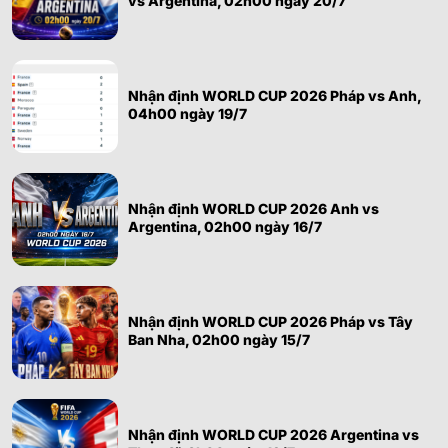
vs Argentina, 02h00 ngày 20/7
Nhận định WORLD CUP 2026 Pháp vs Anh,
04h00 ngày 19/7
Nhận định WORLD CUP 2026 Anh vs
Argentina, 02h00 ngày 16/7
Nhận định WORLD CUP 2026 Pháp vs Tây
Ban Nha, 02h00 ngày 15/7
Nhận định WORLD CUP 2026 Argentina vs