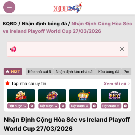
Bỏ
qua
nội
KQBD
/
Nhận định bóng đá
/
Nhận Định Cộng Hòa Séc
dung
vs Ireland Playoff World Cup 27/03/2026
🔥
HOT
Kèo nhà cái 5
Nhận định kèo nhà cái
Kèo bóng đá
7m
Top nhà cái uy tín
Xem tất cả
Nhận Định Cộng Hòa Séc vs Ireland Playoff
World Cup 27/03/2026