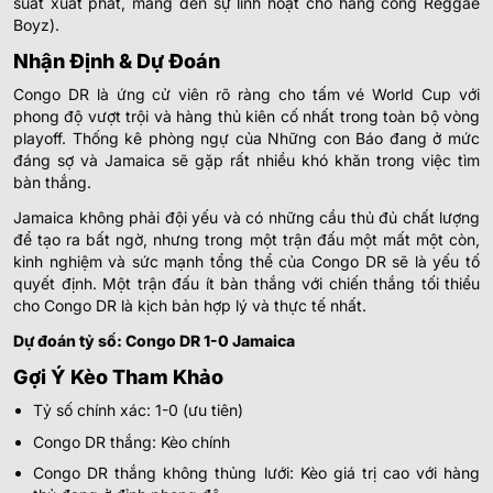
suất xuất phát, mang đến sự linh hoạt cho hàng công Reggae
Boyz).
Nhận Định & Dự Đoán
Congo DR là ứng cử viên rõ ràng cho tấm vé World Cup với
phong độ vượt trội và hàng thủ kiên cố nhất trong toàn bộ vòng
playoff. Thống kê phòng ngự của Những con Báo đang ở mức
đáng sợ và Jamaica sẽ gặp rất nhiều khó khăn trong việc tìm
bàn thắng.
Jamaica không phải đội yếu và có những cầu thủ đủ chất lượng
để tạo ra bất ngờ, nhưng trong một trận đấu một mất một còn,
kinh nghiệm và sức mạnh tổng thể của Congo DR sẽ là yếu tố
quyết định. Một trận đấu ít bàn thắng với chiến thắng tối thiểu
cho Congo DR là kịch bản hợp lý và thực tế nhất.
Dự đoán tỷ số: Congo DR 1-0 Jamaica
Gợi Ý Kèo Tham Khảo
Tỷ số chính xác: 1-0 (ưu tiên)
Congo DR thắng: Kèo chính
Congo DR thắng không thủng lưới: Kèo giá trị cao với hàng