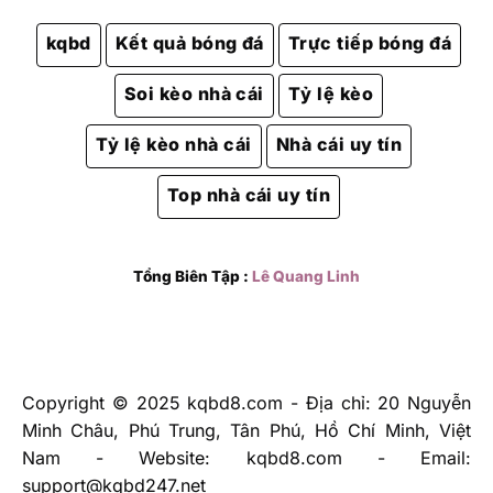
kqbd
Kết quả bóng đá
Trực tiếp bóng đá
Soi kèo nhà cái
Tỷ lệ kèo
Tỷ lệ kèo nhà cái
Nhà cái uy tín
Top nhà cái uy tín
Tổng Biên Tập :
Lê Quang Linh
Copyright © 2025 kqbd8.com - Địa chỉ:
20 Nguyễn
Minh Châu, Phú Trung, Tân Phú, Hồ Chí Minh, Việt
Nam -
Website: kqbd8.com - Email:
support@kqbd247.net