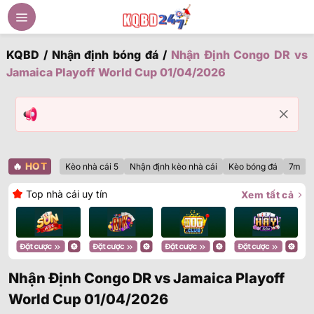
Bỏ
qua
nội
KQBD
/
Nhận định bóng đá
/
Nhận Định Congo DR vs
dung
Jamaica Playoff World Cup 01/04/2026
🔥
HOT
Kèo nhà cái 5
Nhận định kèo nhà cái
Kèo bóng đá
7m
Top nhà cái uy tín
Xem tất cả
Nhận Định Congo DR vs Jamaica Playoff
World Cup 01/04/2026