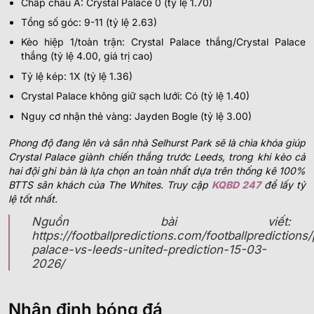
Chấp châu Á: Crystal Palace 0 (tỷ lệ 1.70)
Tổng số góc: 9-11 (tỷ lệ 2.63)
Kèo hiệp 1/toàn trận: Crystal Palace thắng/Crystal Palace
thắng (tỷ lệ 4.00, giá trị cao)
Tỷ lệ kép: 1X (tỷ lệ 1.36)
Crystal Palace không giữ sạch lưới: Có (tỷ lệ 1.40)
Nguy cơ nhận thẻ vàng: Jayden Bogle (tỷ lệ 3.00)
Phong độ đang lên và sân nhà Selhurst Park sẽ là chìa khóa giúp
Crystal Palace giành chiến thắng trước Leeds, trong khi kèo cả
hai đội ghi bàn là lựa chọn an toàn nhất dựa trên thống kê 100%
BTTS sân khách của The Whites. Truy cập
KQBD 247
để lấy tỷ
lệ tốt nhất.
Nguồn bài viết:
https://footballpredictions.com/footballpredictions
palace-vs-leeds-united-prediction-15-03-
2026/
Nhận định bóng đá