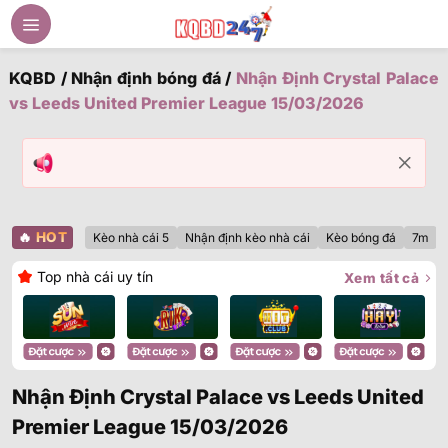
Bỏ
qua
nội
KQBD
/
Nhận định bóng đá
/
Nhận Định Crystal Palace
dung
vs Leeds United Premier League 15/03/2026
🔥
HOT
Kèo nhà cái 5
Nhận định kèo nhà cái
Kèo bóng đá
7m
Top nhà cái uy tín
Xem tất cả
Nhận Định Crystal Palace vs Leeds United
Premier League 15/03/2026