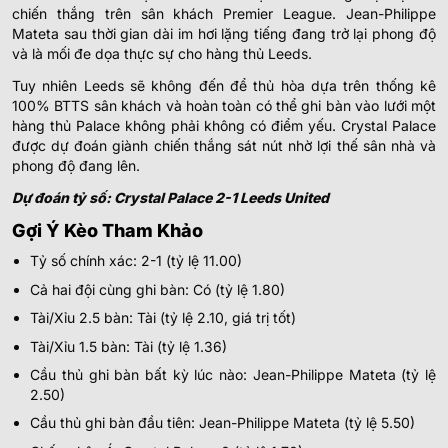
chiến thắng trên sân khách Premier League. Jean-Philippe
Mateta sau thời gian dài im hơi lặng tiếng đang trở lại phong độ
và là mối đe dọa thực sự cho hàng thủ Leeds.
Tuy nhiên Leeds sẽ không đến để thủ hòa dựa trên thống kê
100% BTTS sân khách và hoàn toàn có thể ghi bàn vào lưới một
hàng thủ Palace không phải không có điểm yếu. Crystal Palace
được dự đoán giành chiến thắng sát nút nhờ lợi thế sân nhà và
phong độ đang lên.
Dự đoán tỷ số: Crystal Palace 2-1 Leeds United
Gợi Ý Kèo Tham Khảo
Tỷ số chính xác: 2-1 (tỷ lệ 11.00)
Cả hai đội cùng ghi bàn: Có (tỷ lệ 1.80)
Tài/Xỉu 2.5 bàn: Tài (tỷ lệ 2.10, giá trị tốt)
Tài/Xỉu 1.5 bàn: Tài (tỷ lệ 1.36)
Cầu thủ ghi bàn bất kỳ lúc nào: Jean-Philippe Mateta (tỷ lệ
2.50)
Cầu thủ ghi bàn đầu tiên: Jean-Philippe Mateta (tỷ lệ 5.50)