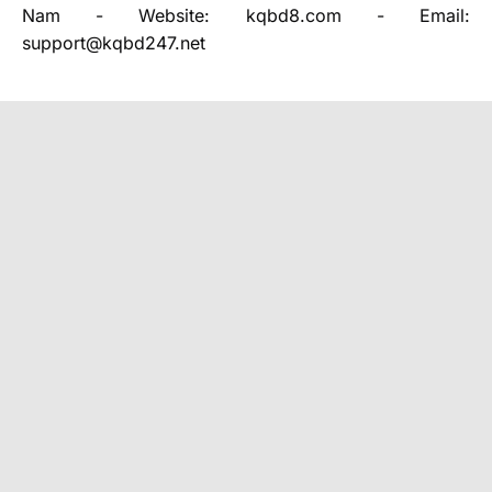
Nam -
Website: kqbd8.com - Email:
support@kqbd247.net