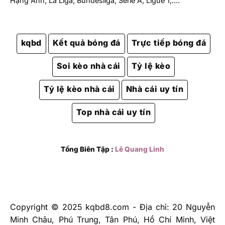
Hạng Anh, La Liga, Bundesliga, Serie A, Ligue 1,....
kqbd
Kết quả bóng đá
Trực tiếp bóng đá
Soi kèo nhà cái
Tỷ lệ kèo
Tỷ lệ kèo nhà cái
Nhà cái uy tín
Top nhà cái uy tín
Tổng Biên Tập :
Lê Quang Linh
Copyright © 2025 kqbd8.com - Địa chỉ:
20 Nguyễn
Minh Châu, Phú Trung, Tân Phú, Hồ Chí Minh, Việt