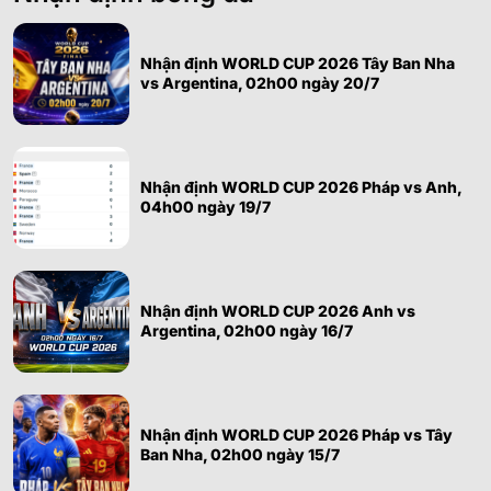
Nhận định WORLD CUP 2026 Tây Ban Nha
vs Argentina, 02h00 ngày 20/7
Nhận định WORLD CUP 2026 Pháp vs Anh,
04h00 ngày 19/7
Nhận định WORLD CUP 2026 Anh vs
Argentina, 02h00 ngày 16/7
Nhận định WORLD CUP 2026 Pháp vs Tây
Ban Nha, 02h00 ngày 15/7