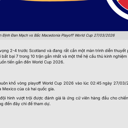
n Định Đan Mạch vs Bắc Macedonia Playoff World Cup 27/03/2026
ọng 2-4 trước Scotland và đang rất cần một màn trình diễn thuyết p
 bất bại 7 trong 10 trận gần nhất và một thế hệ cầu thủ kinh nghiệm n
uốn tiến gần đến World Cup 2026.
uôn khổ vòng playoff World Cup 2026 vào lúc 02:45 ngày 27/03/2
à Mexico của cả hai quốc gia.
 đội hình vượt trội được đánh giá là ứng cử viên hàng đầu cho chiế
ng đến đây chỉ để tham dự.