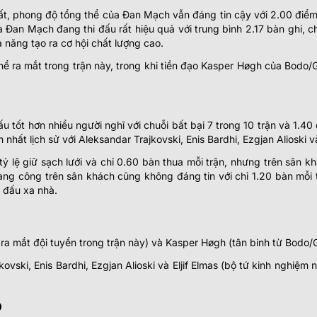
ất, phong độ tổng thể của Đan Mạch vẫn đáng tin cậy với 2.00 điểm 
à Đan Mạch đang thi đấu rất hiệu quả với trung bình 2.17 bàn ghi, ch
 năng tạo ra cơ hội chất lượng cao.
 thể ra mắt trong trận này, trong khi tiền đạo Kasper Høgh của Bodo/
u tốt hơn nhiều người nghĩ với chuỗi bất bại 7 trong 10 trận và 1.4
hất lịch sử với Aleksandar Trajkovski, Enis Bardhi, Ezgjan Alioski và
ỷ lệ giữ sạch lưới và chỉ 0.60 bàn thua mỗi trận, nhưng trên sân k
Hàng công trên sân khách cũng không đáng tin với chỉ 1.20 bàn mỗi 
i đấu xa nhà.
ra mắt đội tuyển trong trận này) và Kasper Høgh (tân binh từ Bodo/G
ski, Enis Bardhi, Ezgjan Alioski và Eljif Elmas (bộ tứ kinh nghiệm 
o