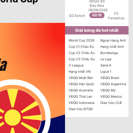
VĐQG Bồ
Đào Nha
08/08/2026
FC
02:15
GD Estoril-Praia
Famalicao
Giải bóng đá hot nhất
World Cup 2026
Ngoại Hạng Anh
Cúp C1 Châu Âu
Hạng nhất Anh
Cúp C2 Châu Âu
Bundesliga
Cúp C3 Châu Âu
La Liga
V-League
Serie A
Hạng nhất VN
Ligue 1
VĐQG Nhật Bản
VĐQG Brazil
VĐQG Hàn Quốc
VĐQG Argentina
VĐQG Australia
VĐQG Mỹ
VĐQG Thái Lan
VĐQG Mexico
VĐQG Indonesia
Giao hữu CLB
Giao hữu ĐTQG