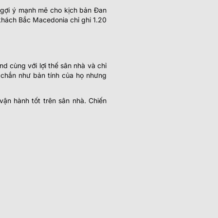
y gợi ý mạnh mẽ cho kịch bản Đan
khách Bắc Macedonia chỉ ghi 1.20
d cùng với lợi thế sân nhà và chỉ
 chắn như bản tính của họ nhưng
ận hành tốt trên sân nhà. Chiến