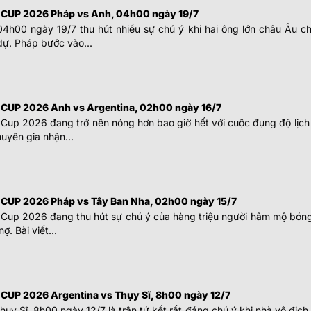
CUP 2026 Pháp vs Anh, 04h00 ngày 19/7
4h00 ngày 19/7 thu hút nhiều sự chú ý khi hai ông lớn châu Âu ch
ự. Pháp bước vào...
CUP 2026 Anh vs Argentina, 02h00 ngày 16/7
 Cup 2026 đang trở nên nóng hơn bao giờ hết với cuộc đụng độ lịch
huyên gia nhận...
CUP 2026 Pháp vs Tây Ban Nha, 02h00 ngày 15/7
 Cup 2026 đang thu hút sự chú ý của hàng triệu người hâm mộ bóng đ
. Bài viết...
UP 2026 Argentina vs Thụy Sĩ, 8h00 ngày 12/7
hụy Sĩ, 8h00 ngày 12/7 là trận tứ kết rất đáng chú ý khi nhà vô địc