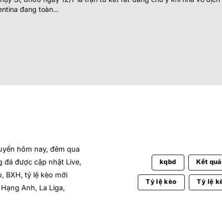
entina đang toàn...
tuyến hôm nay, đêm qua
 đá được cập nhật Live,
kqbd
Kết quả
, BXH, tỷ lệ kèo mới
Tỷ lệ kèo
Tỷ lệ k
 Hạng Anh, La Liga,