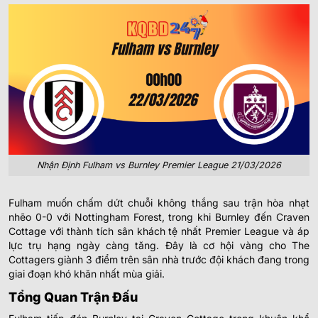
Nhận Định Fulham vs Burnley Premier League 21/03/2026
Fulham muốn chấm dứt chuỗi không thắng sau trận hòa nhạt
nhẽo 0-0 với Nottingham Forest, trong khi Burnley đến Craven
Cottage với thành tích sân khách tệ nhất Premier League và áp
lực trụ hạng ngày càng tăng. Đây là cơ hội vàng cho The
Cottagers giành 3 điểm trên sân nhà trước đội khách đang trong
giai đoạn khó khăn nhất mùa giải.
Tổng Quan Trận Đấu