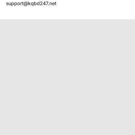
support@kqbd247.net