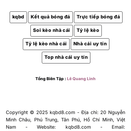
kqbd
Kết quả bóng đá
Trực tiếp bóng đá
Soi kèo nhà cái
Tỷ lệ kèo
Tỷ lệ kèo nhà cái
Nhà cái uy tín
Top nhà cái uy tín
Tổng Biên Tập :
Lê Quang Linh
Copyright © 2025 kqbd8.com - Địa chỉ:
20 Nguyễn
Minh Châu, Phú Trung, Tân Phú, Hồ Chí Minh, Việt
Nam -
Website: kqbd8.com - Email: