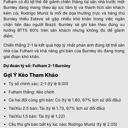
Fulham có đủ lợi thế để giành chiến thắng tại sân nhà trước một
Burnley đang mang theo áp lực tâm lý và thành tích sân khách
kém cỏi. Rodrigo Muniz là mối đe dọa thường trực và hàng thủ
Burnley thiếu Esteve sẽ gặp nhiều khó khăn trong việc ngăn
chặn tiền đạo người Brazil. Burnley sẽ ghi bàn theo đúng xu
hướng BTTS 60% trên sân khách nhưng không đủ để giành
điểm.
Chiến thắng 2-1 là kết quả hợp lý nhất phản ánh đúng lợi thế sân
nhà của Fulham và khả năng ghi bàn của Burnley dù đang trong
giai đoạn khó khăn.
Dự đoán tỷ số: Fulham 2-1 Burnley
Gợi Ý Kèo Tham Khảo
Tỷ số chính xác: 2-1 (tỷ lệ 9.00)
Fulham thắng: Kèo chính
Cả hai đội cùng ghi bàn: Có (tỷ lệ 1.80, 67% lịch sử đối đầu)
Tài/Xỉu 2.5 bàn: Tài (tỷ lệ 1.73, 67% lịch sử đối đầu)
Tài/Xỉu 1.5 bàn: Tài (tỷ lệ 1.22)
Cầu thủ ghi bàn bất kỳ lúc nào: Rodrigo Muniz (tỷ lệ 2.05)