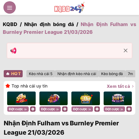
Bỏ
qua
nội
KQBD
/
Nhận định bóng đá
/
Nhận Định Fulham vs
dung
Burnley Premier League 21/03/2026
🔥
HOT
Kèo nhà cái 5
Nhận định kèo nhà cái
Kèo bóng đá
7m
Top nhà cái uy tín
Xem tất cả
Nhận Định Fulham vs Burnley Premier
League 21/03/2026