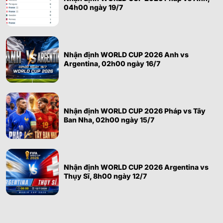
04h00 ngày 19/7
Nhận định WORLD CUP 2026 Anh vs
Argentina, 02h00 ngày 16/7
Nhận định WORLD CUP 2026 Pháp vs Tây
Ban Nha, 02h00 ngày 15/7
Nhận định WORLD CUP 2026 Argentina vs
Thụy Sĩ, 8h00 ngày 12/7