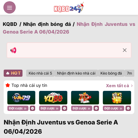
Bỏ
qua
nội
KQBD
/
Nhận định bóng đá
/
Nhận Định Juventus vs
dung
Genoa Serie A 06/04/2026
🔥
HOT
Kèo nhà cái 5
Nhận định kèo nhà cái
Kèo bóng đá
7m
Top nhà cái uy tín
Xem tất cả
Nhận Định Juventus vs Genoa Serie A
06/04/2026