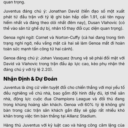
quan trọng.
Juventus đáng chú ý: Jonathan David (tiền đạo số một xuất
phát từ đầu trận với tỷ lệ ghi bàn hấp dẫn 1.91, cái tên nguy
hiểm nhất và đáng theo dõi nhất đêm nay), Dusan Vlahovic (có
thể vào sân từ ghế dự bị, nhân tố thay đổi cục diện quan trọng).
Genoa nghi ngờ: Cornet và Norton-Cuffy (cả hai đang trong tình
trạng nghi ngờ, nếu vắng mặt cả hai sẽ làm Genoa mất đi hoàn
toàn sức mạnh tấn công từ hai cánh).
Genoa đáng chú ý: Johan Vasquez (trung vệ sẽ phải đối mặt với
David và Vlahovic trong trận đấu áp lực cao, kèo phụ nhận thẻ
đáng chú ý với tỷ lệ 2.20).
Nhận Định & Dự Đoán
Juventus là ứng cử viên tuyệt đối cho chiến thắng với mọi yếu tố
đều nghiêng về chủ nhà, bao gồm đội hình đầy đủ, lợi thế sân
nhà, động lực cuộc đua Champions League và đối thủ đang
trong khủng hoảng sân khách. Genoa với 60% tỷ lệ không ghi
bàn trong các trận sân khách gần đây sẽ gặp rất nhiều khó
khăn trong việc tìm bàn thắng tại Allianz Stadium.
Hàng thủ Juventus với kỷ luật cao và hàng công câm lặng của