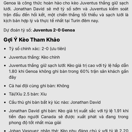
Genoa là công thức hoàn hảo cho kèo Juventus thắng giữ sạch
lưới. Jonathan David sẽ mở tỷ số sớm và Juventus kiểm soát
trận đấu đến hồi kết, một chiến thắng tối thiểu và sạch lưới là
kịch bản hợp lý và thực tế nhất tại Turin đêm nay.
Dự đoán tỷ số:
Juventus 2-0 Genoa
Gợi Ý Kèo Tham Khảo
Tỷ số chính xác: 2-0 (ưu tiên)
Juventus thắng: Kèo chính
Juventus thắng giữ sạch lưới: Kèo giá trị cao với tỷ lệ hấp dẫn
1.80 khi Genoa không ghi bàn trong 60% trận sân khách gần
đây
Cả hai đội cùng ghi bàn: Không
Tài/Xỉu 2.5 bàn: Xỉu
Cầu thủ ghi bàn bất kỳ lúc nào: Jonathan David
Jonathan David ghi bàn: Kèo giá trị xuất sắc với tỷ lệ 1.91 khi
tiền đạo người Canada sẽ được xuất phát và đang trong
phong độ tốt nhất mùa giải
Johan Vasquez nhận thẻ: Kèo phụ đáng chú ý với tỷ lệ 2.20