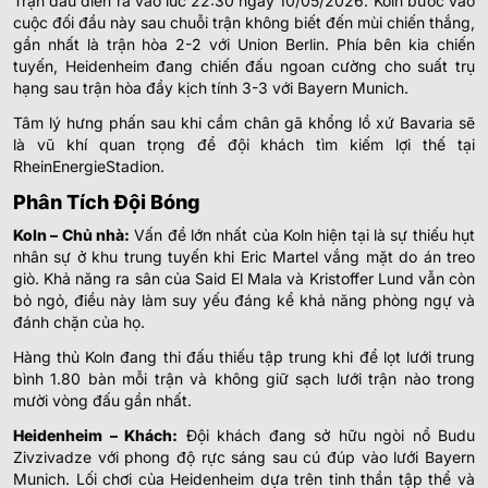
Trận đấu diễn ra vào lúc 22:30 ngày 10/05/2026. Koln bước vào
cuộc đối đầu này sau chuỗi trận không biết đến mùi chiến thắng,
gần nhất là trận hòa 2-2 với Union Berlin. Phía bên kia chiến
tuyến, Heidenheim đang chiến đấu ngoan cường cho suất trụ
hạng sau trận hòa đầy kịch tính 3-3 với Bayern Munich.
Tâm lý hưng phấn sau khi cầm chân gã khổng lồ xứ Bavaria sẽ
là vũ khí quan trọng để đội khách tìm kiếm lợi thế tại
RheinEnergieStadion.
Phân Tích Đội Bóng
Koln – Chủ nhà:
Vấn đề lớn nhất của Koln hiện tại là sự thiếu hụt
nhân sự ở khu trung tuyến khi Eric Martel vắng mặt do án treo
giò. Khả năng ra sân của Said El Mala và Kristoffer Lund vẫn còn
bỏ ngỏ, điều này làm suy yếu đáng kể khả năng phòng ngự và
đánh chặn của họ.
Hàng thủ Koln đang thi đấu thiếu tập trung khi để lọt lưới trung
bình 1.80 bàn mỗi trận và không giữ sạch lưới trận nào trong
mười vòng đấu gần nhất.
Heidenheim – Khách:
Đội khách đang sở hữu ngòi nổ Budu
Zivzivadze với phong độ rực sáng sau cú đúp vào lưới Bayern
Munich. Lối chơi của Heidenheim dựa trên tinh thần tập thể và