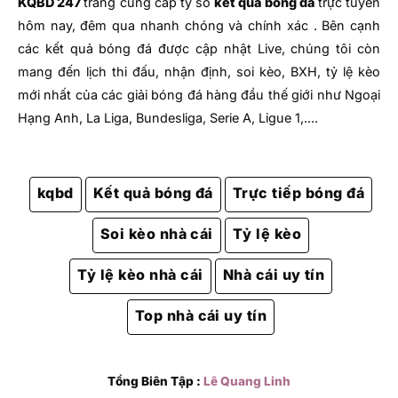
KQBD 247
trang cung cấp tỷ số
kết quả bóng đá
trực tuyến
hôm nay, đêm qua nhanh chóng và chính xác . Bên cạnh
các kết quả bóng đá được cập nhật Live, chúng tôi còn
mang đến lịch thi đấu, nhận định, soi kèo, BXH, tỷ lệ kèo
mới nhất của các giải bóng đá hàng đầu thế giới như Ngoại
Hạng Anh, La Liga, Bundesliga, Serie A, Ligue 1,....
kqbd
Kết quả bóng đá
Trực tiếp bóng đá
Soi kèo nhà cái
Tỷ lệ kèo
Tỷ lệ kèo nhà cái
Nhà cái uy tín
Top nhà cái uy tín
Tổng Biên Tập :
Lê Quang Linh