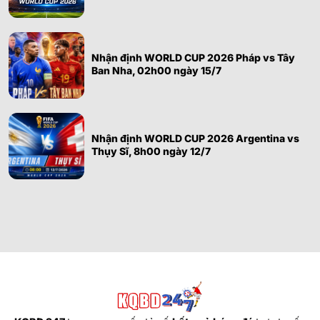
Nhận định WORLD CUP 2026 Pháp vs Tây
Ban Nha, 02h00 ngày 15/7
Nhận định WORLD CUP 2026 Argentina vs
Thụy Sĩ, 8h00 ngày 12/7