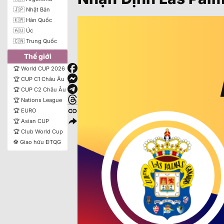
🇯🇵 Nhật Bản
🇰🇷 Hàn Quốc
🇦🇺 Úc
🇨🇳 Trung Quốc
Thế giới
🏆 World CUP 2026
🏆 CUP C1 Châu Âu
🏆 CUP C2 Châu Âu
🏆 Nations League
🏆 EURO
🏆 Asian CUP
🏆 Club World Cup
⚽️️️ Giao hữu ĐTQG