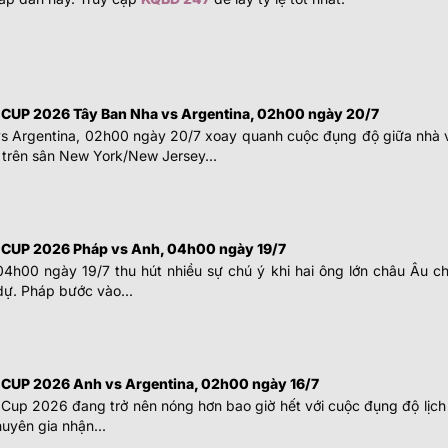
CUP 2026 Tây Ban Nha vs Argentina, 02h00 ngày 20/7
vs Argentina, 02h00 ngày 20/7 xoay quanh cuộc đụng độ giữa nhà 
i trên sân New York/New Jersey...
CUP 2026 Pháp vs Anh, 04h00 ngày 19/7
4h00 ngày 19/7 thu hút nhiều sự chú ý khi hai ông lớn châu Âu ch
ự. Pháp bước vào...
CUP 2026 Anh vs Argentina, 02h00 ngày 16/7
 Cup 2026 đang trở nên nóng hơn bao giờ hết với cuộc đụng độ lịch
huyên gia nhận...