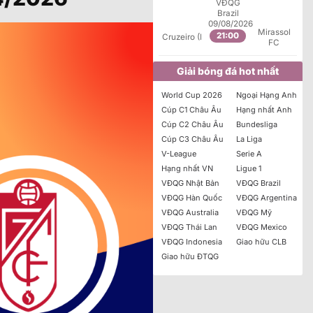
VĐQG
Brazil
09/08/2026
Mirassol
21:00
Cruzeiro (MG)
FC
Giải bóng đá hot nhất
World Cup 2026
Ngoại Hạng Anh
Cúp C1 Châu Âu
Hạng nhất Anh
Cúp C2 Châu Âu
Bundesliga
Cúp C3 Châu Âu
La Liga
V-League
Serie A
Hạng nhất VN
Ligue 1
VĐQG Nhật Bản
VĐQG Brazil
VĐQG Hàn Quốc
VĐQG Argentina
VĐQG Australia
VĐQG Mỹ
VĐQG Thái Lan
VĐQG Mexico
VĐQG Indonesia
Giao hữu CLB
Giao hữu ĐTQG