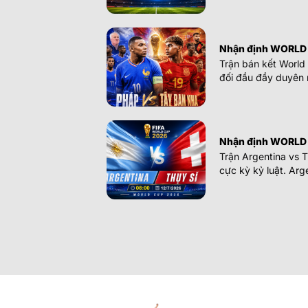
Nhận định WORLD 
Trận bán kết World
đối đầu đầy duyên nợ
Nhận định WORLD C
Trận Argentina vs T
cực kỳ kỷ luật. Arg