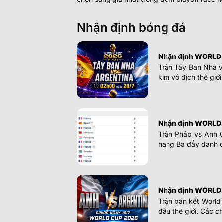
Nhận định bóng đá
Nhận định WORLD 
Trận Tây Ban Nha 
kim vô địch thế giớ
Nhận định WORLD 
Trận Pháp vs Anh 0
hạng Ba đầy danh d
Nhận định WORLD 
Trận bán kết World
đầu thế giới. Các c