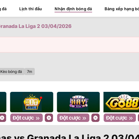
g đá
Lịch thi đấu
Nhận định bóng đá
Bảng xếp hạng b
Granada La Liga 2 03/04/2026
Kèo bóng đá
7m
as vs Granada La Liga 2 03/