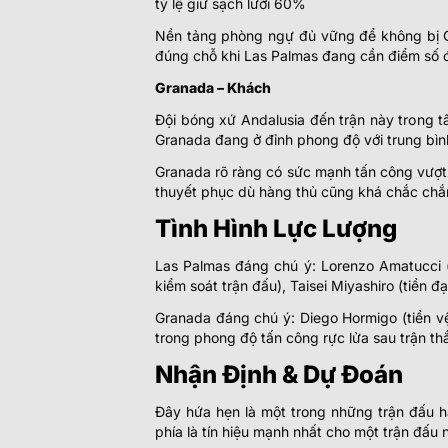
tỷ lệ giữ sạch lưới 60%
Nền tảng phòng ngự đủ vững để không bị Gra
đúng chỗ khi Las Palmas đang cần điểm số đ
Granada – Khách
Đội bóng xứ Andalusia đến trận này trong 
Granada đang ở đỉnh phong độ với trung bình
Granada rõ ràng có sức mạnh tấn công vượt t
thuyết phục dù hàng thủ cũng khá chắc chắn 
Tình Hình Lực Lượng
Las Palmas đáng chú ý: Lorenzo Amatucci (t
kiểm soát trận đấu), Taisei Miyashiro (tiền 
Granada đáng chú ý: Diego Hormigo (tiền v
trong phong độ tấn công rực lửa sau trận th
Nhận Định & Dự Đoán
Đây hứa hẹn là một trong những trận đấu h
phía là tín hiệu mạnh nhất cho một trận đấu