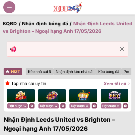
Bỏ
qua
nội
KQBD
/
Nhận định bóng đá
/
Nhận Định Leeds United
dung
vs Brighton – Ngoại hạng Anh 17/05/2026
🔥
HOT
Kèo nhà cái 5
Nhận định kèo nhà cái
Kèo bóng đá
7m
Top nhà cái uy tín
Xem tất cả
Nhận Định Leeds United vs Brighton –
Ngoại hạng Anh 17/05/2026