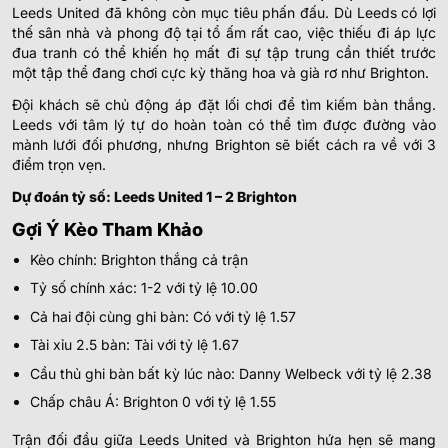
Leeds United đã không còn mục tiêu phấn đấu. Dù Leeds có lợi
thế sân nhà và phong độ tại tổ ấm rất cao, việc thiếu đi áp lực
đua tranh có thể khiến họ mất đi sự tập trung cần thiết trước
một tập thể đang chơi cực kỳ thăng hoa và già rơ như Brighton.
Đội khách sẽ chủ động áp đặt lối chơi để tìm kiếm bàn thắng.
Leeds với tâm lý tự do hoàn toàn có thể tìm được đường vào
mành lưới đối phương, nhưng Brighton sẽ biết cách ra về với 3
điểm trọn vẹn.
Dự đoán tỷ số: Leeds United 1 – 2 Brighton
Gợi Ý Kèo Tham Khảo
Kèo chính: Brighton thắng cả trận
Tỷ số chính xác: 1-2 với tỷ lệ 10.00
Cả hai đội cùng ghi bàn: Có với tỷ lệ 1.57
Tài xỉu 2.5 bàn: Tài với tỷ lệ 1.67
Cầu thủ ghi bàn bất kỳ lúc nào: Danny Welbeck với tỷ lệ 2.38
Chấp châu Á: Brighton 0 với tỷ lệ 1.55
Trận đối đầu giữa Leeds United và Brighton hứa hẹn sẽ mang