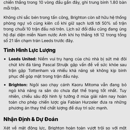
chiến thắng trong 10 vòng đấu gần đây, ghi trung bình 1.80 bàn
mỗi trận.
Không chỉ sắc bén trong tấn công, Brighton còn sở hữu hệ thống
phòng ngự vô cùng kiên cố khi giữ sạch lưới tới 50% số trận
trong chuỗi 10 trận đấu nói trên. Lịch sử đối đầu cũng đang ủng
hộ đại diện miền Nam nước Anh khi họ thắng tới 12 trong tổng
số 21 lần chạm trán Leeds trước đây.
Tình Hình Lực Lượng
Leeds United:
Niềm vui trụ hạng của chủ nhà bị sứt mẻ đôi
chút khi đá tảng Pascal Struijk gặp vấn đề về sức khỏe sau
trận gặp Tottenham và nhiều khả năng sẽ không kịp bình
phục để góp mặt trong trận đấu này.
Brighton:
Ngôi sao chạy cánh Kaoru Mitoma vẫn đang bỏ
ngỏ khả năng ra sân do chưa đạt thể trạng tốt nhất. Tuy
nhiên, chiều sâu đội hình lý tưởng ở mùa giải năm nay hoàn
toàn cho phép chiến lược gia Fabian Hurzeler đưa ra những
phương án thay thế chất lượng để duy trì sức mạnh.
Nhận Định & Dự Đoán
Xét về mặt động lực, Brighton hoàn toàn vượt trội so với một