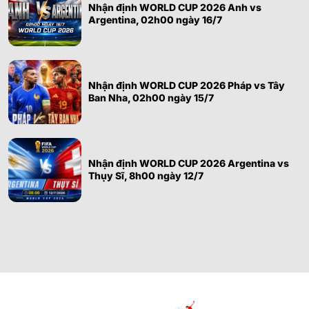
Nhận định WORLD CUP 2026 Anh vs
Argentina, 02h00 ngày 16/7
Nhận định WORLD CUP 2026 Pháp vs Tây
Ban Nha, 02h00 ngày 15/7
Nhận định WORLD CUP 2026 Argentina vs
Thụy Sĩ, 8h00 ngày 12/7