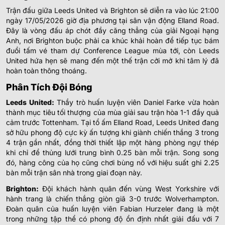
Trận đấu giữa Leeds United và Brighton sẽ diễn ra vào lúc 21:00
ngày 17/05/2026 giờ địa phương tại sân vận động Elland Road.
Đây là vòng đấu áp chót đầy căng thẳng của giải Ngoại hạng
Anh, nơi Brighton buộc phải ca khúc khải hoàn để tiếp tục bám
đuổi tấm vé tham dự Conference League mùa tới, còn Leeds
United hứa hẹn sẽ mang đến một thế trận cởi mở khi tâm lý đã
hoàn toàn thông thoáng.
Phân Tích Đội Bóng
Leeds United:
Thầy trò huấn luyện viên Daniel Farke vừa hoàn
thành mục tiêu tối thượng của mùa giải sau trận hòa 1-1 đầy quả
cảm trước Tottenham. Tại tổ ấm Elland Road, Leeds United đang
sở hữu phong độ cực kỳ ấn tượng khi giành chiến thắng 3 trong
4 trận gần nhất, đồng thời thiết lập một hàng phòng ngự thép
khi chỉ để thủng lưới trung bình 0.25 bàn mỗi trận. Song song
đó, hàng công của họ cũng chơi bùng nổ với hiệu suất ghi 2.25
bàn mỗi trận sân nhà trong giai đoạn này.
Brighton:
Đội khách hành quân đến vùng West Yorkshire với
hành trang là chiến thắng giòn giã 3-0 trước Wolverhampton.
Đoàn quân của huấn luyện viên Fabian Hurzeler đang là một
trong những tập thể có phong độ ổn định nhất giải đấu với 7