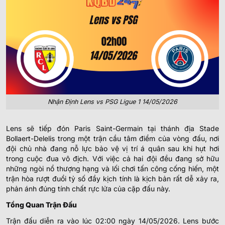
Nhận Định Lens vs PSG Ligue 1 14/05/2026
Lens sẽ tiếp đón Paris Saint-Germain tại thánh địa Stade
Bollaert-Delelis trong một trận cầu tâm điểm của vòng đấu, nơi
đội chủ nhà đang nỗ lực bảo vệ vị trí á quân sau khi hụt hơi
trong cuộc đua vô địch. Với việc cả hai đội đều đang sở hữu
những ngòi nổ thượng hạng và lối chơi tấn công cống hiến, một
trận hòa rượt đuổi tỷ số đầy kịch tính là kịch bản rất dễ xảy ra,
phản ánh đúng tính chất rực lửa của cặp đấu này.
Tổng Quan Trận Đấu
Trận đấu diễn ra vào lúc 02:00 ngày 14/05/2026. Lens bước