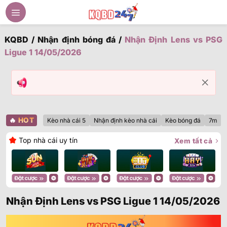
Bỏ
qua
nội
KQBD
/
Nhận định bóng đá
/
Nhận Định Lens vs PSG
dung
Ligue 1 14/05/2026
🔥
HOT
Kèo nhà cái 5
Nhận định kèo nhà cái
Kèo bóng đá
7m
Top nhà cái uy tín
Xem tất cả
Nhận Định Lens vs PSG Ligue 1 14/05/2026