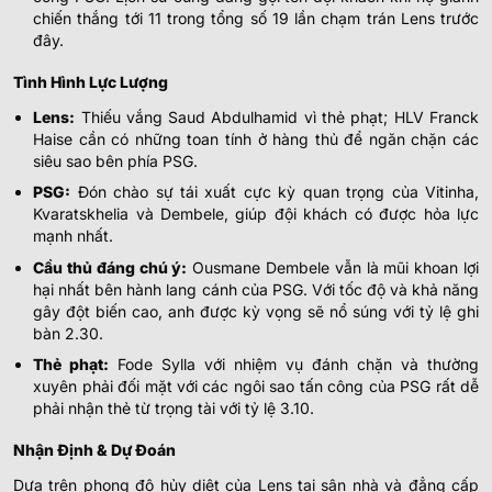
chiến thắng tới 11 trong tổng số 19 lần chạm trán Lens trước
đây.
Tình Hình Lực Lượng
Lens:
Thiếu vắng Saud Abdulhamid vì thẻ phạt; HLV Franck
Haise cần có những toan tính ở hàng thủ để ngăn chặn các
siêu sao bên phía PSG.
PSG:
Đón chào sự tái xuất cực kỳ quan trọng của Vitinha,
Kvaratskhelia và Dembele, giúp đội khách có được hỏa lực
mạnh nhất.
Cầu thủ đáng chú ý:
Ousmane Dembele vẫn là mũi khoan lợi
hại nhất bên hành lang cánh của PSG. Với tốc độ và khả năng
gây đột biến cao, anh được kỳ vọng sẽ nổ súng với tỷ lệ ghi
bàn 2.30.
Thẻ phạt:
Fode Sylla với nhiệm vụ đánh chặn và thường
xuyên phải đối mặt với các ngôi sao tấn công của PSG rất dễ
phải nhận thẻ từ trọng tài với tỷ lệ 3.10.
Nhận Định & Dự Đoán
Dựa trên phong độ hủy diệt của Lens tại sân nhà và đẳng cấp