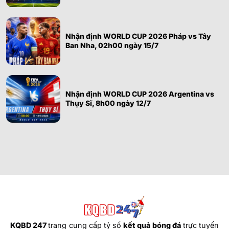
Nhận định WORLD CUP 2026 Pháp vs Tây
Ban Nha, 02h00 ngày 15/7
Nhận định WORLD CUP 2026 Argentina vs
Thụy Sĩ, 8h00 ngày 12/7
KQBD 247
trang cung cấp tỷ số
kết quả bóng đá
trực tuyến