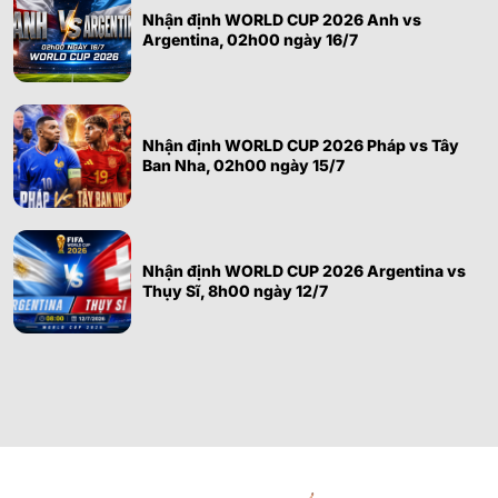
Nhận định WORLD CUP 2026 Anh vs
Argentina, 02h00 ngày 16/7
Nhận định WORLD CUP 2026 Pháp vs Tây
Ban Nha, 02h00 ngày 15/7
Nhận định WORLD CUP 2026 Argentina vs
Thụy Sĩ, 8h00 ngày 12/7