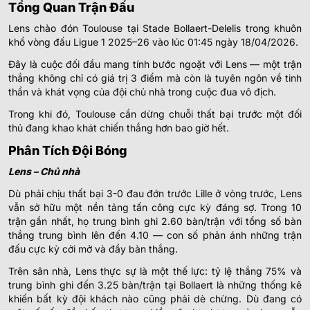
Tổng Quan Trận Đấu
Lens chào đón Toulouse tại Stade Bollaert-Delelis trong khuôn
khổ vòng đấu Ligue 1 2025–26 vào lúc 01:45 ngày 18/04/2026.
Đây là cuộc đối đầu mang tính bước ngoặt với Lens — một trận
thắng không chỉ có giá trị 3 điểm mà còn là tuyên ngôn về tinh
thần và khát vọng của đội chủ nhà trong cuộc đua vô địch.
Trong khi đó, Toulouse cần dừng chuỗi thất bại trước một đối
thủ đang khao khát chiến thắng hơn bao giờ hết.
Phân Tích Đội Bóng
Lens – Chủ nhà
Dù phải chịu thất bại 3-0 đau đớn trước Lille ở vòng trước, Lens
vẫn sở hữu một nền tảng tấn công cực kỳ đáng sợ. Trong 10
trận gần nhất, họ trung bình ghi 2.60 bàn/trận với tổng số bàn
thắng trung bình lên đến 4.10 — con số phản ánh những trận
đấu cực kỳ cởi mở và đầy bàn thắng.
Trên sân nhà, Lens thực sự là một thế lực: tỷ lệ thắng 75% và
trung bình ghi đến 3.25 bàn/trận tại Bollaert là những thống kê
khiến bất kỳ đội khách nào cũng phải dè chừng. Dù đang có