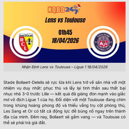
Nhận Định Lens vs Toulouse – Ligue 1 18/04/2026
Stade Bollaert-Delelis sẽ rực lửa khi Lens trở về sân nhà với một
nhiệm vụ duy nhất: phục thù và lấy lại tinh thần sau thất bại
nhục nhã 3-0 trước Lille — kết quả đã giáng đòn mạnh vào giấc
mơ vô địch Ligue 1 của họ. Đối diện với một Toulouse đang chìm
trong khủng hoảng phong độ và thiếu vắng trụ cột phòng thủ,
Les Sang et Or có tất cả động lực để bùng nổ ngay trên thánh
địa của mình. Đêm nay, Bollaert sẽ gầm vang — và Toulouse có
thể sẽ phải trả giá đắt.