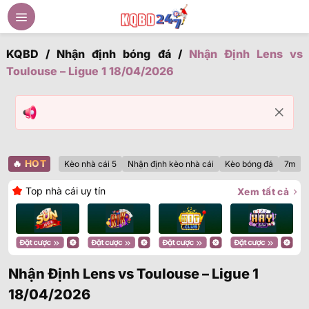
Bỏ
qua
nội
KQBD
/
Nhận định bóng đá
/
Nhận Định Lens vs
dung
Toulouse – Ligue 1 18/04/2026
🔥
HOT
Kèo nhà cái 5
Nhận định kèo nhà cái
Kèo bóng đá
7m
Top nhà cái uy tín
Xem tất cả
Nhận Định Lens vs Toulouse – Ligue 1
18/04/2026