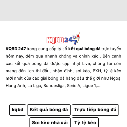
KQBD 247
trang cung cấp tỷ số
kết quả bóng đá
trực tuyến
hôm nay, đêm qua nhanh chóng và chính xác . Bên cạnh
các kết quả bóng đá được cập nhật Live, chúng tôi còn
mang đến lịch thi đấu, nhận định, soi kèo, BXH, tỷ lệ kèo
mới nhất của các giải bóng đá hàng đầu thế giới như Ngoại
Hạng Anh, La Liga, Bundesliga, Serie A, Ligue 1,....
kqbd
Kết quả bóng đá
Trực tiếp bóng đá
Soi kèo nhà cái
Tỷ lệ kèo