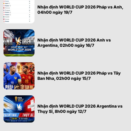
Nhận định WORLD CUP 2026 Pháp vs Anh,
04h00 ngày 19/7
Nhận định WORLD CUP 2026 Anh vs
Argentina, 02h00 ngày 16/7
Nhận định WORLD CUP 2026 Pháp vs Tây
Ban Nha, 02h00 ngày 15/7
Nhận định WORLD CUP 2026 Argentina vs
Thụy Sĩ, 8h00 ngày 12/7