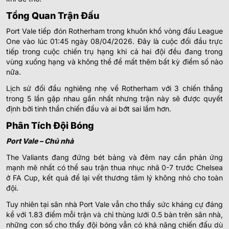
Tổng Quan Trận Đấu
Port Vale tiếp đón Rotherham trong khuôn khổ vòng đấu League
One vào lúc 01:45 ngày 08/04/2026. Đây là cuộc đối đầu trực
tiếp trong cuộc chiến trụ hạng khi cả hai đội đều đang trong
vùng xuống hạng và không thể để mất thêm bất kỳ điểm số nào
nữa.
Lịch sử đối đầu nghiêng nhẹ về Rotherham với 3 chiến thắng
trong 5 lần gặp nhau gần nhất nhưng trận này sẽ được quyết
định bởi tinh thần chiến đấu và ai bớt sai lầm hơn.
Phân Tích Đội Bóng
Port Vale – Chủ nhà
The Valiants đang đứng bét bảng và đêm nay cần phản ứng
mạnh mẽ nhất có thể sau trận thua nhục nhã 0-7 trước Chelsea
ở FA Cup, kết quả để lại vết thương tâm lý không nhỏ cho toàn
đội.
Tuy nhiên tại sân nhà Port Vale vẫn cho thấy sức kháng cự đáng
kể với 1.83 điểm mỗi trận và chỉ thủng lưới 0.5 bàn trên sân nhà,
những con số cho thấy đội bóng vẫn có khả năng chiến đấu dù