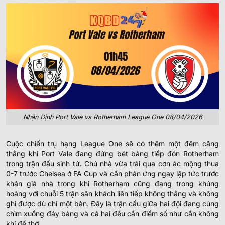
Nhận Định Port Vale vs Rotherham League One 08/04/2026
Cuộc chiến trụ hạng League One sẽ có thêm một đêm căng
thẳng khi Port Vale đang đứng bét bảng tiếp đón Rotherham
trong trận đấu sinh tử. Chủ nhà vừa trải qua cơn ác mộng thua
0-7 trước Chelsea ở FA Cup và cần phản ứng ngay lập tức trước
khán giả nhà trong khi Rotherham cũng đang trong khủng
hoảng với chuỗi 5 trận sân khách liên tiếp không thắng và không
ghi được dù chỉ một bàn. Đây là trận cầu giữa hai đội đang cùng
chìm xuống đáy bảng và cả hai đều cần điểm số như cần không
khí để thở.