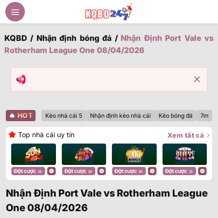
Bỏ
qua
nội
KQBD
/
Nhận định bóng đá
/
Nhận Định Port Vale vs
dung
Rotherham League One 08/04/2026
🔥
HOT
Kèo nhà cái 5
Nhận định kèo nhà cái
Kèo bóng đá
7m
Top nhà cái uy tín
Xem tất cả
Nhận Định Port Vale vs Rotherham League
One 08/04/2026