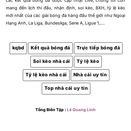
các kết quả bóng đá được cập nhật Live, chúng tôi còn
mang đến lịch thi đấu, nhận định, soi kèo, BXH, tỷ lệ kèo
mới nhất của các giải bóng đá hàng đầu thế giới như Ngoại
Hạng Anh, La Liga, Bundesliga, Serie A, Ligue 1,....
kqbd
Kết quả bóng đá
Trực tiếp bóng đá
Soi kèo nhà cái
Tỷ lệ kèo
Tỷ lệ kèo nhà cái
Nhà cái uy tín
Top nhà cái uy tín
Tổng Biên Tập :
Lê Quang Linh