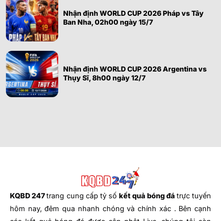
Nhận định WORLD CUP 2026 Pháp vs Tây
Ban Nha, 02h00 ngày 15/7
Nhận định WORLD CUP 2026 Argentina vs
Thụy Sĩ, 8h00 ngày 12/7
KQBD 247
trang cung cấp tỷ số
kết quả bóng đá
trực tuyến
hôm nay, đêm qua nhanh chóng và chính xác . Bên cạnh