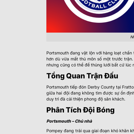
N
Portsmouth đang vật lộn với hàng loạt chấn
hơn dù vừa mất thủ môn số một trước trận.
nhưng cũng có thể để thủng lưới bất cứ lúc 
Tổng Quan Trận Đấu
Portsmouth tiếp đón Derby County tại Frat
giữa hai đội đang không tìm được sự ổn địn
duy trì đà cải thiện phong độ sân khách.
Phân Tích Đội Bóng
Portsmouth – Chủ nhà
Pompey đang trải qua giai đoạn khó khăn khi