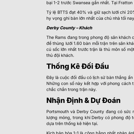
bại 1-2 trước Swansea gần nhất. Tại Fratton
Tỷ lệ BTTS đạt 40% và giữ sạch lưới chỉ 20
hy vọng ghi bàn lớn nhất của chủ nhà tối nay
Derby County – Khách
The Rams đang trong phong độ sân khách cải 
để thủng lưới 1.60 bàn mỗi trận trên sân kh
cú sốc lớn nhất trước trận là thủ môn số mộ
thủ đội khách.
Thống Kê Đối Đầu
Đây là cuộc đối đầu có lịch sử bàn thắng ấn
Những con số này kết hợp với phong cách th
chắc chắn trong trận này.
Nhận Định & Dự Đoán
Portsmouth và Derby County đang có sức m
lượng mỏng, trong khi Derby có phong độ tố
dựa trên thống kê hiện tại.
Kịch bản hòa 1-1 là công bằng nhất phản án