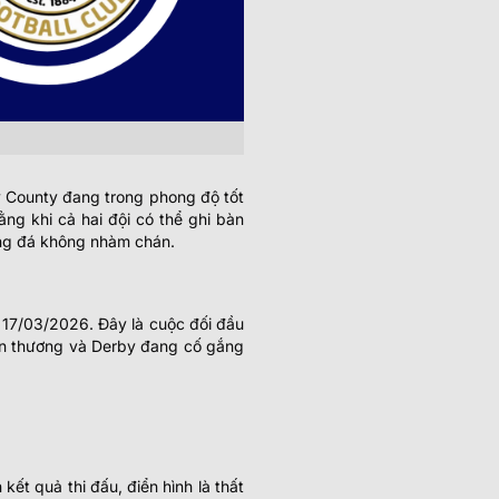
y County đang trong phong độ tốt
ng khi cả hai đội có thể ghi bàn
bóng đá không nhàm chán.
 17/03/2026. Đây là cuộc đối đầu
hấn thương và Derby đang cố gắng
ết quả thi đấu, điển hình là thất