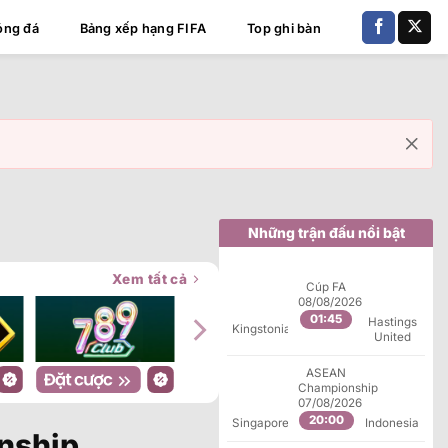
óng đá
Bảng xếp hạng FIFA
Top ghi bàn
Những trận đấu nổi bật
Xem tất cả
Cúp FA
08/08/2026
01:45
Hastings
Kingstonian
United
ASEAN
Championship
07/08/2026
20:00
Singapore
Indonesia
nship