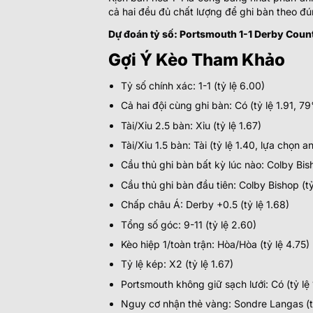
cả hai đều đủ chất lượng để ghi bàn theo đú
Dự đoán tỷ số: Portsmouth 1-1 Derby Coun
Gợi Ý Kèo Tham Khảo
Tỷ số chính xác: 1-1 (tỷ lệ 6.00)
Cả hai đội cùng ghi bàn: Có (tỷ lệ 1.91, 7
Tài/Xỉu 2.5 bàn: Xỉu (tỷ lệ 1.67)
Tài/Xỉu 1.5 bàn: Tài (tỷ lệ 1.40, lựa chọn
Cầu thủ ghi bàn bất kỳ lúc nào: Colby Bish
Cầu thủ ghi bàn đầu tiên: Colby Bishop (tỷ
Chấp châu Á: Derby +0.5 (tỷ lệ 1.68)
Tổng số góc: 9-11 (tỷ lệ 2.60)
Kèo hiệp 1/toàn trận: Hòa/Hòa (tỷ lệ 4.75)
Tỷ lệ kép: X2 (tỷ lệ 1.67)
Portsmouth không giữ sạch lưới: Có (tỷ lệ 
Nguy cơ nhận thẻ vàng: Sondre Langas (t