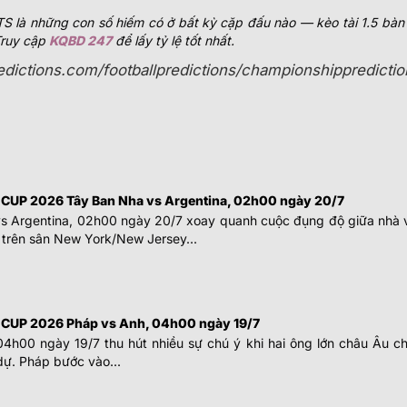
 là những con số hiếm có ở bất kỳ cặp đấu nào — kèo tài 1.5 bàn v
 Truy cập
KQBD 247
để lấy tỷ lệ tốt nhất.
predictions.com/footballpredictions/championshippredict
CUP 2026 Tây Ban Nha vs Argentina, 02h00 ngày 20/7
vs Argentina, 02h00 ngày 20/7 xoay quanh cuộc đụng độ giữa nhà 
i trên sân New York/New Jersey...
CUP 2026 Pháp vs Anh, 04h00 ngày 19/7
4h00 ngày 19/7 thu hút nhiều sự chú ý khi hai ông lớn châu Âu ch
ự. Pháp bước vào...