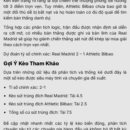
Kền kền trắng rõ ràng là đội chiếm thế thượng phong để hướng
tới 3 điểm trọn vẹn. Tuy nhiên, Athletic Bilbao chưa bao giờ là
một đối thủ dễ bị bắt nạt và họ hoàn toàn có đủ độ quái để tìm
kiếm bàn thắng danh dự.
Tổng hợp các phân tích logic, trận đấu được nhận định sẽ diễn
ra cởi mở, có nhiều bàn thắng được ghi và bản lĩnh của Real
Madrid sẽ giúp họ giành chiến thắng sát nút để khép lại mùa giải
theo cách trọn vẹn nhất.
Dự đoán tỷ số chính xác: Real Madrid 2 – 1 Athletic Bilbao
Gợi Ý Kèo Tham Khảo
Dựa trên những dữ liệu đã phân tích và thống kê dưới đây là
một số kèo được siêu máy tính và chuyên gia đề xuất:
Tỉ số chính xác: 2-1
Kèo sút trúng đích Real Madrid: Tài 4.5
Kèo sút trúng đích Athletic Bilbao: Tài 2.5
Tổng số cú sút trúng đích: Tài 7.5
Để cập nhật nhanh nhất các tỷ lệ kèo biến động, phân tích
chuyên sâu từ các chuyên gia hàng đầu và không bỏ lỡ bất kỳ