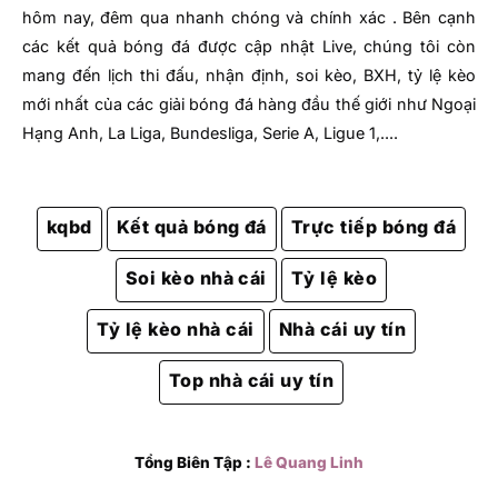
hôm nay, đêm qua nhanh chóng và chính xác . Bên cạnh
các kết quả bóng đá được cập nhật Live, chúng tôi còn
mang đến lịch thi đấu, nhận định, soi kèo, BXH, tỷ lệ kèo
mới nhất của các giải bóng đá hàng đầu thế giới như Ngoại
Hạng Anh, La Liga, Bundesliga, Serie A, Ligue 1,....
kqbd
Kết quả bóng đá
Trực tiếp bóng đá
Soi kèo nhà cái
Tỷ lệ kèo
Tỷ lệ kèo nhà cái
Nhà cái uy tín
Top nhà cái uy tín
Tổng Biên Tập :
Lê Quang Linh