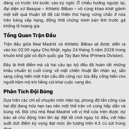
đáng có trước khi bước vào kỳ nghỉ. Ở chiều hướng ngược lại,
đại diện xứ Basque – Athletic Bilbao – vô cùng khao khát giành
một kết quả thuận lợi để cải thiện thứ hạng vững chắc ở nửa
trên bảng xếp hạng, đồng thời chứng minh bản lĩnh trước gã
khổng lồ hoàng gia.
Tổng Quan Trận Đấu
Trận đấu giữa Real Madrid và Athletic Bilbao sẽ được diễn ra
vào lúc 02:00 ngày Chủ Nhật, ngày 24 tháng 5 năm 2026 trong
khuôn khổ giải vô địch quốc gia Tây Ban Nha (Primera Division).
Đây là thời điểm mà cả hai câu lạc bộ đều đã hoàn tất những
khâu chuẩn bị cuối cùng về mặt chiến thuật lẫn nhân sự, sẵn
sàng cống hiến một trận cầu đôi công rực lửa đầy cống hiến cho
người hâm mộ khi tiếng còi khai cuộc vang lên.
Phân Tích Đội Bóng
Dựa trên các chỉ số chuyên môn hiện tại, phong độ tấn công của
hai đội đang hứa hẹn tạo nên một thế trận vô cùng hấp dẫn và
bùng nổ. Đội chủ nhà Real Madrid với vị thế cửa trên được dự
báo sẽ chủ động tràn lên áp đặt lối chơi ngay từ đầu, với hiệu
suất dứt điểm kỳ vọng đạt mức ấn tượng trên 4.5 cú sút trúng
đích.