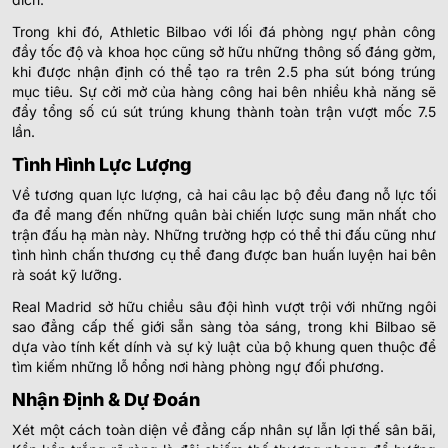
Trong khi đó, Athletic Bilbao với lối đá phòng ngự phản công
đầy tốc độ và khoa học cũng sở hữu những thông số đáng gờm,
khi được nhận định có thể tạo ra trên 2.5 pha sút bóng trúng
mục tiêu. Sự cởi mở của hàng công hai bên nhiều khả năng sẽ
đẩy tổng số cú sút trúng khung thành toàn trận vượt mốc 7.5
lần.
Tình Hình Lực Lượng
Về tương quan lực lượng, cả hai câu lạc bộ đều đang nỗ lực tối
đa để mang đến những quân bài chiến lược sung mãn nhất cho
trận đấu hạ màn này. Những trường hợp có thể thi đấu cũng như
tình hình chấn thương cụ thể đang được ban huấn luyện hai bên
rà soát kỹ lưỡng.
Real Madrid sở hữu chiều sâu đội hình vượt trội với những ngôi
sao đẳng cấp thế giới sẵn sàng tỏa sáng, trong khi Bilbao sẽ
dựa vào tính kết dính và sự kỷ luật của bộ khung quen thuộc để
tìm kiếm những lỗ hổng nơi hàng phòng ngự đối phương.
Nhận Định & Dự Đoán
Xét một cách toàn diện về đẳng cấp nhân sự lẫn lợi thế sân bãi,