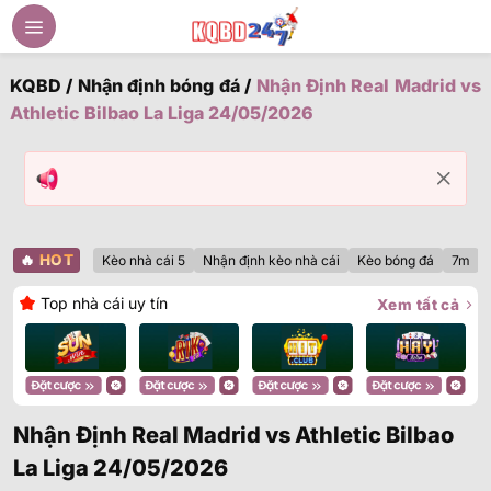
Bỏ
qua
nội
KQBD
/
Nhận định bóng đá
/
Nhận Định Real Madrid vs
dung
Athletic Bilbao La Liga 24/05/2026
🔥
HOT
Kèo nhà cái 5
Nhận định kèo nhà cái
Kèo bóng đá
7m
Top nhà cái uy tín
Xem tất cả
Nhận Định Real Madrid vs Athletic Bilbao
La Liga 24/05/2026