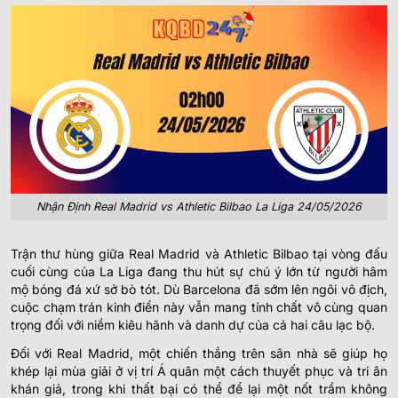
Nhận Định Real Madrid vs Athletic Bilbao La Liga 24/05/2026
Trận thư hùng giữa Real Madrid và Athletic Bilbao tại vòng đấu
cuối cùng của La Liga đang thu hút sự chú ý lớn từ người hâm
mộ bóng đá xứ sở bò tót. Dù Barcelona đã sớm lên ngôi vô địch,
cuộc chạm trán kinh điển này vẫn mang tính chất vô cùng quan
trọng đối với niềm kiêu hãnh và danh dự của cả hai câu lạc bộ.
Đối với Real Madrid, một chiến thắng trên sân nhà sẽ giúp họ
khép lại mùa giải ở vị trí Á quân một cách thuyết phục và tri ân
khán giả, trong khi thất bại có thể để lại một nốt trầm không