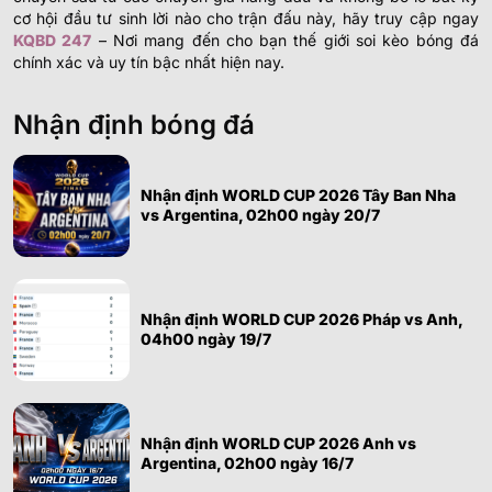
cơ hội đầu tư sinh lời nào cho trận đấu này, hãy truy cập ngay
KQBD 247
– Nơi mang đến cho bạn thế giới soi kèo bóng đá
chính xác và uy tín bậc nhất hiện nay.
Nhận định bóng đá
Nhận định WORLD CUP 2026 Tây Ban Nha
vs Argentina, 02h00 ngày 20/7
Nhận định WORLD CUP 2026 Pháp vs Anh,
04h00 ngày 19/7
Nhận định WORLD CUP 2026 Anh vs
Argentina, 02h00 ngày 16/7