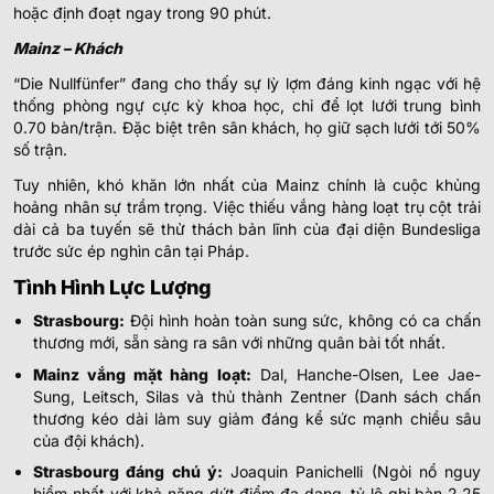
hoặc định đoạt ngay trong 90 phút.
Mainz – Khách
“Die Nullfünfer” đang cho thấy sự lỳ lợm đáng kinh ngạc với hệ
thống phòng ngự cực kỳ khoa học, chỉ để lọt lưới trung bình
0.70 bàn/trận. Đặc biệt trên sân khách, họ giữ sạch lưới tới 50%
số trận.
Tuy nhiên, khó khăn lớn nhất của Mainz chính là cuộc khủng
hoảng nhân sự trầm trọng. Việc thiếu vắng hàng loạt trụ cột trải
dài cả ba tuyến sẽ thử thách bản lĩnh của đại diện Bundesliga
trước sức ép nghìn cân tại Pháp.
Tình Hình Lực Lượng
Strasbourg:
Đội hình hoàn toàn sung sức, không có ca chấn
thương mới, sẵn sàng ra sân với những quân bài tốt nhất.
Mainz vắng mặt hàng loạt:
Dal, Hanche-Olsen, Lee Jae-
Sung, Leitsch, Silas và thủ thành Zentner (Danh sách chấn
thương kéo dài làm suy giảm đáng kể sức mạnh chiều sâu
của đội khách).
Strasbourg đáng chú ý:
Joaquin Panichelli (Ngòi nổ nguy
hiểm nhất với khả năng dứt điểm đa dạng, tỷ lệ ghi bàn 2.25