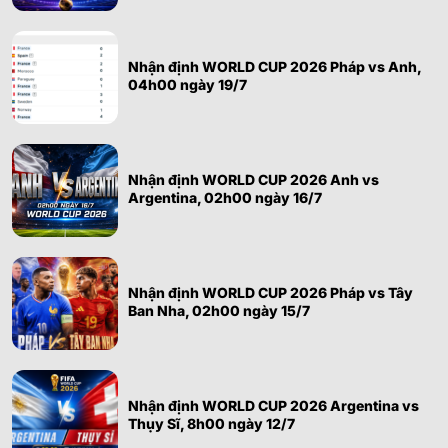
Nhận định WORLD CUP 2026 Pháp vs Anh,
04h00 ngày 19/7
Nhận định WORLD CUP 2026 Anh vs
Argentina, 02h00 ngày 16/7
Nhận định WORLD CUP 2026 Pháp vs Tây
Ban Nha, 02h00 ngày 15/7
Nhận định WORLD CUP 2026 Argentina vs
Thụy Sĩ, 8h00 ngày 12/7