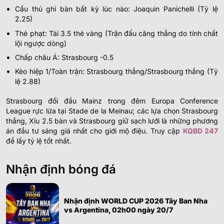
Cầu thủ ghi bàn bất kỳ lúc nào: Joaquin Panichelli (Tỷ lệ
2.25)
Thẻ phạt: Tài 3.5 thẻ vàng (Trận đấu căng thẳng do tính chất
lội ngược dòng)
Chấp châu Á: Strasbourg -0.5
Kèo hiệp 1/Toàn trận: Strasbourg thắng/Strasbourg thắng (Tỷ
lệ 2.88)
Strasbourg đối đầu Mainz trong đêm Europa Conference
League rực lửa tại Stade de la Meinau; các lựa chọn Strasbourg
thắng, Xỉu 2.5 bàn và Strasbourg giữ sạch lưới là những phương
án đầu tư sáng giá nhất cho giới mộ điệu. Truy cập
KQBD 247
để lấy tỷ lệ tốt nhất.
Nhận định bóng đá
Nhận định WORLD CUP 2026 Tây Ban Nha
vs Argentina, 02h00 ngày 20/7