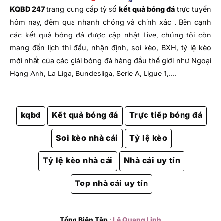
KQBD 247
trang cung cấp tỷ số
kết quả bóng đá
trực tuyến
hôm nay, đêm qua nhanh chóng và chính xác . Bên cạnh
các kết quả bóng đá được cập nhật Live, chúng tôi còn
mang đến lịch thi đấu, nhận định, soi kèo, BXH, tỷ lệ kèo
mới nhất của các giải bóng đá hàng đầu thế giới như Ngoại
Hạng Anh, La Liga, Bundesliga, Serie A, Ligue 1,....
kqbd
Kết quả bóng đá
Trực tiếp bóng đá
Soi kèo nhà cái
Tỷ lệ kèo
Tỷ lệ kèo nhà cái
Nhà cái uy tín
Top nhà cái uy tín
Tổng Biên Tập :
Lê Quang Linh