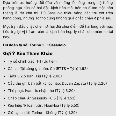
Dựa trên xu hướng đối đầu và những lỗ hổng trong hệ thống
phòng ngự của cả hai đội, kịch bản mỗi bên có được một bàn
thắng là rất khả thi. Dù Sassuolo thiếu vắng các trụ cột trên
hàng công, nhưng Torino cũng không quá chắc chắn ở phía sau.
Một trận đấu chặt chẽ, nơi hai đội chia điểm để hài lòng với mục
tiêu trụ lại vị trí an toàn là kịch bản hợp lý nhất cho màn so tài
này.
Dự đoán tỷ số: Torino 1 – 1 Sassuolo
Gợi Ý Kèo Tham Khảo
Tỷ số chính xác: 1-1 (Ưu tiên)
Cả hai đội cùng ghi bàn: Có (BTTS – Tỷ lệ 1.62)
Tài/Xỉu 2.5 bàn: Xỉu (Tỷ lệ 2.00)
Cầu thủ ghi bàn bất kỳ lúc nào: Duvan Zapata (Tỷ lệ 2.20)
Thẻ phạt: Ivan Ilic nhận thẻ (Tỷ lệ 3.20)
Chấp châu Á: Sassuolo +0.5 (Tỷ lệ 1.53)
Kèo hiệp 1/Toàn trận: Hòa/Hòa (Tỷ lệ 5.50)
Giữ sạch lưới: Torino – Không (Tỷ lệ 1.29)