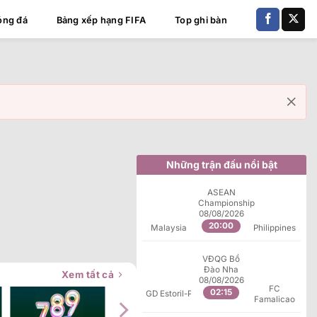
óng đá
Bảng xếp hạng FIFA
Top ghi bàn
Những trận đấu nổi bật
ASEAN
Championship
08/08/2026
20:00
Malaysia
Philippines
VĐQG Bồ
Đào Nha
Xem tất cả
08/08/2026
FC
02:15
GD Estoril-Praia
Famalicao