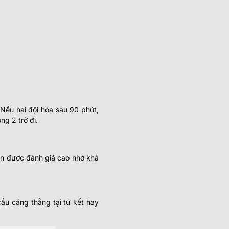
 Nếu hai đội hòa sau 90 phút,
ng 2 trở đi.
iện được đánh giá cao nhờ khả
cầu căng thẳng tại tứ kết hay