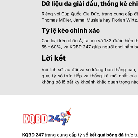
Dữ liệu đa giải đấu, thống kê chi
Riêng với Cúp Quốc Gia Đức, trang cung cấp đầy
Thomas Müller, Jamal Musiala hay Florian Wirtz
Tỷ lệ kèo chính xác
Các loại kèo châu Á, tài xỉu và 1×2 được hiển th
55 – 60%, và KQBD 247 giúp người chơi nắm bắt
Lời kết
Với lịch sử lâu đời và số lượng bàn thắng cao,
quả, tỷ số trực tiếp và thống kê mới nhất củ
không bỏ lỡ bất kỳ khoảnh khắc quan trọng nào
KQBD 247
trang cung cấp tỷ số
kết quả bóng đá
trực t