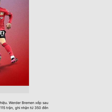
h hiệu. Werder Bremen xếp sau
115 trận, ghi nhận từ 350 đến