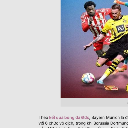
Theo
kết quả bóng đá Đức
, Bayern Munich là 
với 6 chức vô địch, trong khi Borussia Dortmun