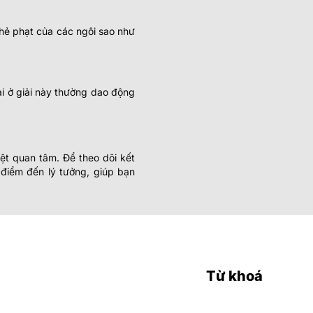
thẻ phạt của các ngôi sao như
tài ở giải này thường dao động
iệt quan tâm. Để theo dõi kết
 điểm đến lý tưởng, giúp bạn
Từ khoá