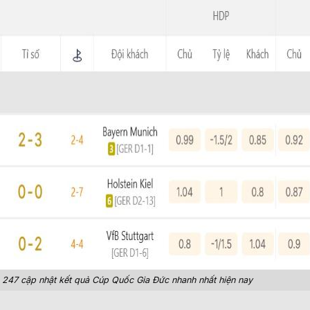
247 cập nhật kết quả Cúp Quốc Gia Đức nhanh nhất hiện nay