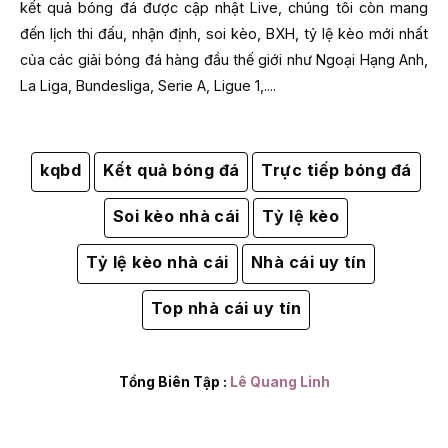
kết quả bóng đá được cập nhật Live, chúng tôi còn mang
đến lịch thi đấu, nhận định, soi kèo, BXH, tỷ lệ kèo mới nhất
của các giải bóng đá hàng đầu thế giới như Ngoại Hạng Anh,
La Liga, Bundesliga, Serie A, Ligue 1,....
kqbd
Kết quả bóng đá
Trực tiếp bóng đá
Soi kèo nhà cái
Tỷ lệ kèo
Tỷ lệ kèo nhà cái
Nhà cái uy tín
Top nhà cái uy tín
Tổng Biên Tập :
Lê Quang Linh