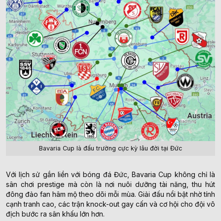
Bavaria Cup là đấu trường cực kỳ lâu đời tại Đức
Với lịch sử gắn liền với bóng đá Đức, Bavaria Cup không chỉ là
sân chơi prestige mà còn là nơi nuôi dưỡng tài năng, thu hút
đông đảo fan hâm mộ theo dõi mỗi mùa. Giải đấu nổi bật nhờ tính
cạnh tranh cao, các trận knock-out gay cấn và cơ hội cho đội vô
địch bước ra sân khấu lớn hơn.