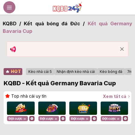
Bỏ
qua
nội
KQBD
/
Kết quả bóng đá Đức
/
Kết quả Germany
dung
Bavaria Cup
🔥
HOT
Kèo nhà cái 5
Nhận định kèo nhà cái
Kèo bóng đá
7m
KQBD - Kết quả Germany Bavaria Cup
Top nhà cái uy tín
Xem tất cả