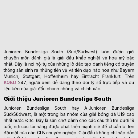
Junioren Bundesliga South (Süd/Südwest) luôn được giới
chuyên môn đánh giá là giải đấu khắc nghiệt và hoa mỹ bậc
nhất. Đây là nơi hội tụ của những lò đào tạo danh tiếng có truyền
thống sản sinh ra những tiền vệ và tiền đạo hào hoa như Bayern
Munich, Stuttgart, Hoffenheim hay Eintracht Frankfurt. Trên
KQBD
247, người xem dễ dàng theo dõi tỷ số trực tiếp và dữ
liệu kèo của giải đấu nhanh chóng và chính xác.
Giới thiệu Junioren Bundesliga South
Junioren Bundesliga South hay A-Junioren Bundesliga
Süd/Südwest, là một trong ba nhóm của giải bóng đá U19 cao
nhất nước Đức. Đây là sân chơi dành cho các cầu thủ trẻ dưới 19
tuổi, nơi các tài năng được phát triển mạnh mẽ để chuẩn bị lên
đội một của các CLB chuyên nghiệp. Giải đấu không chỉ hấp dẫn