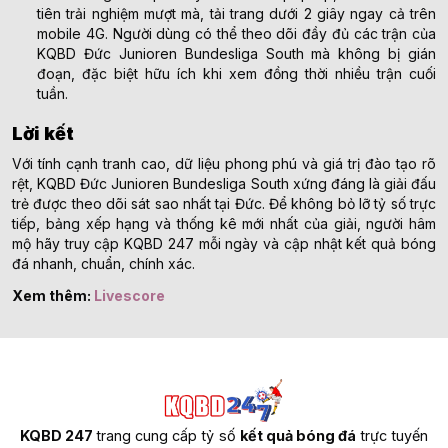
tiên trải nghiệm mượt mà, tải trang dưới 2 giây ngay cả trên
mobile 4G. Người dùng có thể theo dõi đầy đủ các trận của
KQBD Đức Junioren Bundesliga South mà không bị gián
đoạn, đặc biệt hữu ích khi xem đồng thời nhiều trận cuối
tuần.
Lời kết
Với tính cạnh tranh cao, dữ liệu phong phú và giá trị đào tạo rõ
rệt, KQBD Đức Junioren Bundesliga South xứng đáng là giải đấu
trẻ được theo dõi sát sao nhất tại Đức. Để không bỏ lỡ tỷ số trực
tiếp, bảng xếp hạng và thống kê mới nhất của giải, người hâm
mộ hãy truy cập KQBD 247 mỗi ngày và cập nhật kết quả bóng
đá nhanh, chuẩn, chính xác.
Xem thêm:
Livescore
KQBD 247
trang cung cấp tỷ số
kết quả bóng đá
trực tuyến