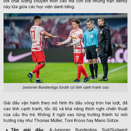
bởi chất lượng chuyên môn cao mà còn bởi những trận derby
nảy lửa giữa các học viện danh tiếng.
Junioren Bundesliga South có tính cạnh tranh cao
Giải đấu vận hành theo mô hình thi đấu vòng tròn hai lượt, đề
cao tính cạnh tranh, tốc độ và khả năng thích nghi chiến thuật
của cầu thủ trẻ. Không ít ngôi sao từng trưởng thành từ môi
trường này như Thomas Müller, Toni Kroos hay Mario Götze.
Tên giải đấu:
A-Junioren Bundesliga Süd/Südwest