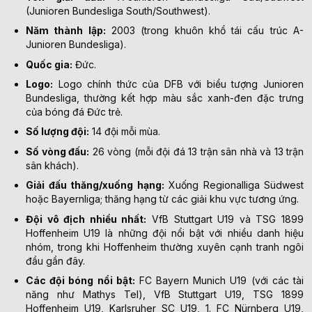
(Junioren Bundesliga South/Southwest).
Năm thành lập:
2003 (trong khuôn khổ tái cấu trúc A-
Junioren Bundesliga).
Quốc gia:
Đức.
Logo:
Logo chính thức của DFB với biểu tượng Junioren
Bundesliga, thường kết hợp màu sắc xanh-đen đặc trưng
của bóng đá Đức trẻ.
Số lượng đội:
14 đội mỗi mùa.
Số vòng đấu:
26 vòng (mỗi đội đá 13 trận sân nhà và 13 trận
sân khách).
Giải đấu thăng/xuống hạng:
Xuống Regionalliga Südwest
hoặc Bayernliga; thăng hạng từ các giải khu vực tương ứng.
Đội vô địch nhiều nhất:
VfB Stuttgart U19 và TSG 1899
Hoffenheim U19 là những đội nổi bật với nhiều danh hiệu
nhóm, trong khi Hoffenheim thường xuyên cạnh tranh ngôi
đầu gần đây.
Các đội bóng nổi bật:
FC Bayern Munich U19 (với các tài
năng như Mathys Tel), VfB Stuttgart U19, TSG 1899
Hoffenheim U19, Karlsruher SC U19, 1. FC Nürnberg U19,