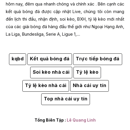
hôm nay, đêm qua nhanh chóng và chính xác . Bên cạnh các
kết quả bóng đá được cập nhật Live, chúng tôi còn mang
đến lịch thi đấu, nhận định, soi kèo, BXH, tỷ lệ kèo mới nhất
của các giải bóng đá hàng đầu thế giới như Ngoại Hạng Anh,
La Liga, Bundesliga, Serie A, Ligue 1,....
kqbd
Kết quả bóng đá
Trực tiếp bóng đá
Soi kèo nhà cái
Tỷ lệ kèo
Tỷ lệ kèo nhà cái
Nhà cái uy tín
Top nhà cái uy tín
Tổng Biên Tập :
Lê Quang Linh