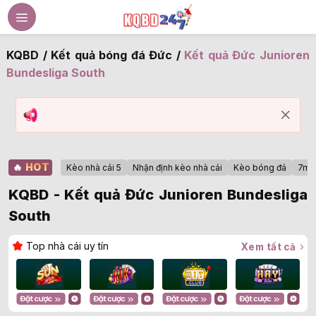
Bỏ
qua
nội
KQBD
/
Kết quả bóng đá Đức
/
Kết quả Đức Junioren
dung
Bundesliga South
🔥
HOT
Kèo nhà cái 5
Nhận định kèo nhà cái
Kèo bóng đá
7m
KQBD - Kết quả Đức Junioren Bundesliga
South
Top nhà cái uy tín
Xem tất cả