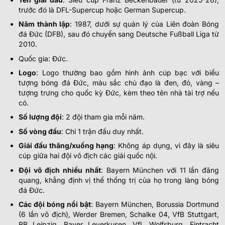
trước đó là DFL-Supercup hoặc German Supercup.
Năm thành lập
: 1987, dưới sự quản lý của Liên đoàn Bóng
đá Đức (DFB), sau đó chuyển sang Deutsche Fußball Liga từ
2010.
Quốc gia: Đức.
Logo
: Logo thường bao gồm hình ảnh cúp bạc với biểu
tượng bóng đá Đức, màu sắc chủ đạo là đen, đỏ, vàng –
tượng trưng cho quốc kỳ Đức, kèm theo tên nhà tài trợ nếu
có.
Số lượng đội
: 2 đội tham gia mỗi năm.
Số vòng đấu
: Chỉ 1 trận đấu duy nhất.
Giải đấu thăng/xuống hạng
: Không áp dụng, vì đây là siêu
cúp giữa hai đội vô địch các giải quốc nội.
Đội vô địch nhiều nhất
: Bayern München với 11 lần đăng
quang, khẳng định vị thế thống trị của họ trong làng bóng
đá Đức.
Các đội bóng nổi bật
: Bayern München, Borussia Dortmund
(6 lần vô địch), Werder Bremen, Schalke 04, VfB Stuttgart,
RB Leipzig, Bayer Leverkusen, VfL Wolfsburg, Eintracht