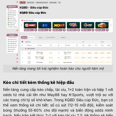
Nền tảng mang tới trải nghiệm hoàn hảo cho người hâm mộ
Kèo chi tiết kèm thống kê hiệp đấu
Nền tảng cung cấp kèo chấp, tài xỉu, 1×2 toàn trận và hiệp 1 với
odds từ nhà cái lớn như May88 hay K-Sports, vượt trội so với
các trang chỉ tỷ số khô khan. Trong KQBD Siêu cúp Đức, bạn có
thể xem thống kê chi tiết: số cú sút (12-15 mỗi đội), kiểm soát
bóng (thường 55-60% cho đội mạnh) và biến động odds minh
bạch. Nếu trận kết thúc 2-1 với kèo tài xỉu 2.5, hệ thống sẽ hiển