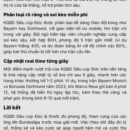
thị rõ cửa tài thắng, hỗ trợ phân tích sâu.
Phân loại rõ ràng và soi kèo miễn phí
KQBD Siêu cúp Đức được phân loại dễ dàng theo đội bóng như
Bayern hay Dortmund, với giao diện tối ưu mobile, tìm trận chỉ
trong vài giây. Đội ngũ biên tập viên chuyên nghiệp cung cấp
soi kèo sâu, kết hợp BXH, phong độ 5 trận gần nhất (ví dụ
Bayern thắng 4/5), và dự đoán bằng AI với độ chính xác 80%,
giúp bet thủ chuẩn bị tốt hơn cho trận cầu lớn.
Cập nhật real time từng giây
Một điểm mạnh vượt trội của KQBD Siêu cúp Đức trên nền tảng
là khả năng cập nhật tỷ số live chỉ sau 5 giây, nhanh hơn các
trang khác thường trễ 1-2 phút. Ví dụ, trong trận Bayern Munich
vs Borussia Dortmund năm 2023, khi Marco Reus ghi bàn ở phút
12, hệ thống đã hiển thị ngay lập tức, kèm theo thẻ vàng và
phạt góc (trung bình 8-10 quả mỗi trận).
Lời kết
KQBD Siêu cúp Đức là thước đo phong độ, tham vọng của các
ông lớn Bundesliga trước mùa giải mới. Việc theo dõi đầy đủ tỷ
số, thống kê và kèo cược sẽ giúp người hâm mộ và cược thủ