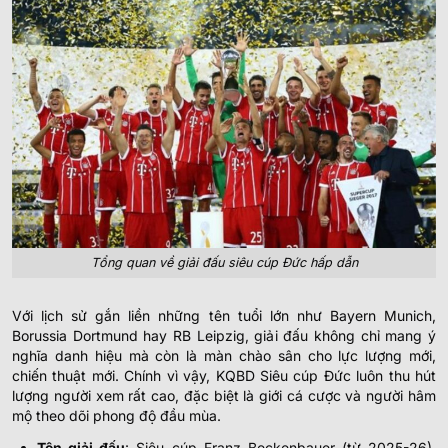
Tổng quan về giải đấu siêu cúp Đức hấp dẫn
Với lịch sử gắn liền những tên tuổi lớn như Bayern Munich,
Borussia Dortmund hay RB Leipzig, giải đấu không chỉ mang ý
nghĩa danh hiệu mà còn là màn chào sân cho lực lượng mới,
chiến thuật mới. Chính vì vậy, KQBD Siêu cúp Đức luôn thu hút
lượng người xem rất cao, đặc biệt là giới cá cược và người hâm
mộ theo dõi phong độ đầu mùa.
Tên giải đấu
: Siêu cúp Franz Beckenbauer (từ 2025-26),