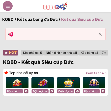
Bỏ
qua
nội
KQBD
/
Kết quả bóng đá Đức
/
Kết quả Siêu cúp Đức
dung
🔥
HOT
Kèo nhà cái 5
Nhận định kèo nhà cái
Kèo bóng đá
7m
KQBD - Kết quả Siêu cúp Đức
Top nhà cái uy tín
Xem tất cả
Vin88