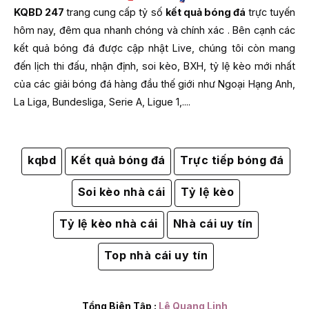
KQBD 247
trang cung cấp tỷ số
kết quả bóng đá
trực tuyến
hôm nay, đêm qua nhanh chóng và chính xác . Bên cạnh các
kết quả bóng đá được cập nhật Live, chúng tôi còn mang
đến lịch thi đấu, nhận định, soi kèo, BXH, tỷ lệ kèo mới nhất
của các giải bóng đá hàng đầu thế giới như Ngoại Hạng Anh,
La Liga, Bundesliga, Serie A, Ligue 1,....
kqbd
Kết quả bóng đá
Trực tiếp bóng đá
Soi kèo nhà cái
Tỷ lệ kèo
Tỷ lệ kèo nhà cái
Nhà cái uy tín
Top nhà cái uy tín
Tổng Biên Tập :
Lê Quang Linh