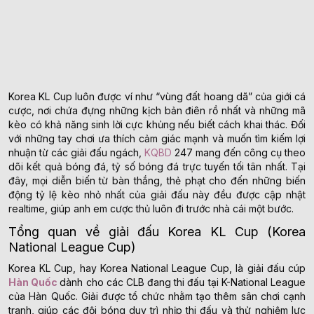
Korea KL Cup luôn được ví như “vùng đất hoang dã” của giới cá
cược, nơi chứa đựng những kịch bản điên rồ nhất và những mã
kèo có khả năng sinh lời cực khủng nếu biết cách khai thác. Đối
với những tay chơi ưa thích cảm giác mạnh và muốn tìm kiếm lợi
nhuận từ các giải đấu ngách,
KQBD
247 mang đến công cụ theo
dõi kết quả bóng đá, tỷ số bóng đá trực tuyến tối tân nhất. Tại
đây, mọi diễn biến từ bàn thắng, thẻ phạt cho đến những biến
động tỷ lệ kèo nhỏ nhất của giải đấu này đều được cập nhật
realtime, giúp anh em cược thủ luôn đi trước nhà cái một bước.
Tổng quan về giải đấu Korea KL Cup (Korea
National League Cup)
Korea KL Cup, hay Korea National League Cup, là giải đấu cúp
Hàn Quốc
dành cho các CLB đang thi đấu tại K-National League
của Hàn Quốc. Giải được tổ chức nhằm tạo thêm sân chơi cạnh
tranh, giúp các đội bóng duy trì nhịp thi đấu và thử nghiệm lực