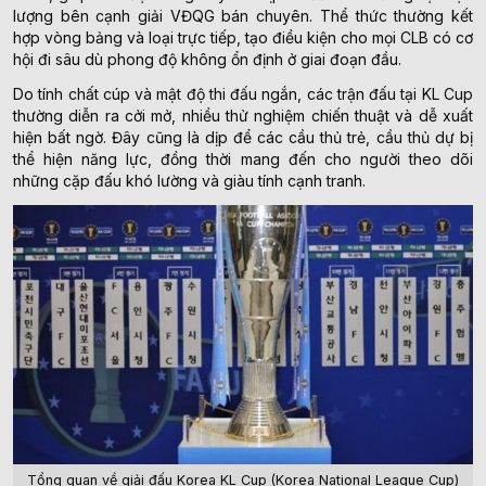
lượng bên cạnh giải VĐQG bán chuyên. Thể thức thường kết
hợp vòng bảng và loại trực tiếp, tạo điều kiện cho mọi CLB có cơ
hội đi sâu dù phong độ không ổn định ở giai đoạn đầu.
Do tính chất cúp và mật độ thi đấu ngắn, các trận đấu tại KL Cup
thường diễn ra cởi mở, nhiều thử nghiệm chiến thuật và dễ xuất
hiện bất ngờ. Đây cũng là dịp để các cầu thủ trẻ, cầu thủ dự bị
thể hiện năng lực, đồng thời mang đến cho người theo dõi
những cặp đấu khó lường và giàu tính cạnh tranh.
Tổng quan về giải đấu Korea KL Cup (Korea National League Cup)