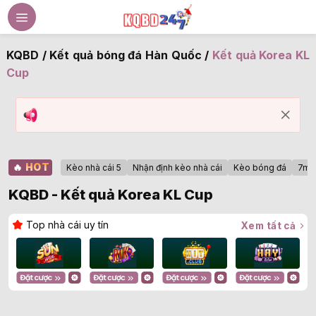
Bỏ
qua
nội
KQBD
/
Kết quả bóng đá Hàn Quốc
/
Kết quả Korea KL
dung
Cup
🔥
HOT
Kèo nhà cái 5
Nhận định kèo nhà cái
Kèo bóng đá
7m
KQBD - Kết quả Korea KL Cup
Top nhà cái uy tín
Xem tất cả