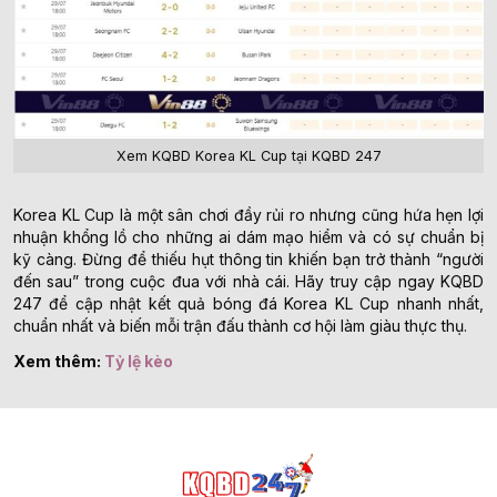
Xem KQBD Korea KL Cup tại KQBD 247
Korea KL Cup là một sân chơi đầy rủi ro nhưng cũng hứa hẹn lợi
nhuận khổng lồ cho những ai dám mạo hiểm và có sự chuẩn bị
kỹ càng. Đừng để thiếu hụt thông tin khiến bạn trở thành “người
đến sau” trong cuộc đua với nhà cái. Hãy truy cập ngay KQBD
247 để cập nhật kết quả bóng đá Korea KL Cup nhanh nhất,
chuẩn nhất và biến mỗi trận đấu thành cơ hội làm giàu thực thụ.
Xem thêm:
Tỷ lệ kèo