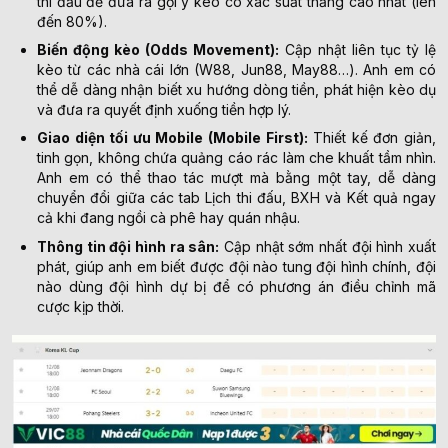
thi đấu để đưa ra gợi ý kèo có xác suất thắng cao nhất (lên
đến 80%).
Biến động kèo (Odds Movement):
Cập nhật liên tục tỷ lệ
kèo từ các nhà cái lớn (W88, Jun88, May88…). Anh em có
thể dễ dàng nhận biết xu hướng dòng tiền, phát hiện kèo dụ
và đưa ra quyết định xuống tiền hợp lý.
Giao diện tối ưu Mobile (Mobile First):
Thiết kế đơn giản,
tinh gọn, không chứa quảng cáo rác làm che khuất tầm nhìn.
Anh em có thể thao tác mượt mà bằng một tay, dễ dàng
chuyển đổi giữa các tab Lịch thi đấu, BXH và Kết quả ngay
cả khi đang ngồi cà phê hay quán nhậu.
Thông tin đội hình ra sân:
Cập nhật sớm nhất đội hình xuất
phát, giúp anh em biết được đội nào tung đội hình chính, đội
nào dùng đội hình dự bị để có phương án điều chỉnh mã
cược kịp thời.