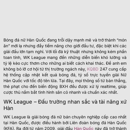
Bóng đá nữ Hàn Quốc đang trỗi dậy mạnh mẽ và trở thành “món
ăn” mới lạ nhưng đầy tiềm năng cho giới đầu tư, đặc biệt khi các
giải đấu lớn tạm nghỉ. Với lối đá kỹ thuật nhưng không kém phần
toan tính, WK League mang đến những diễn biến khó lường và
tỷ lệ kèo cực thơm cho những ai biết cách khai thác. Để anh em
không bỏ lỡ cơ hội từ thị trường ngách này,
KQBD
247 cung cấp
hệ thống cập nhật kết quả bóng đá, tỷ số trực tuyến giải Nữ
Hàn Quốc với tốc độ tên lửa. Tại đây, mọi thông số từ bàn thắng,
thẻ phạt cho đến biến động BXH đều được xử lý realtime, giúp
cược thủ nắm bắt tình hình sân cỏ nhanh và chuẩn xác nhất.
WK League – Đấu trường nhan sắc và tài năng xứ
Hàn
WK League là giải bóng đá nữ bán chuyên nghiệp cấp cao nhất
tại Hàn Quốc, được điều hành bởi Liên đoàn bóng đá Hàn Quốc
(KFA). Ra đời từ năm 2009, giải đấu
Hàn Quốc
này đã trở thành