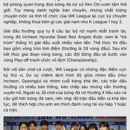
bệ phóng quan trọng đưa bóng đá nữ xứ Kim Chi vươn tầm thế
giới. Tuy mang danh nghĩa bán chuyên, nhưng chất lượng
chuyên môn và tính tổ chức của WK League lại cực kỳ chuyên
nghiệp, không thua kém gì các giải nam như K League 1 hay 2.
Giải đấu thường quy tụ 8 câu lạc bộ nữ mạnh nhất tranh tài,
trong đó Incheon Hyundai Steel Red Angels được xem là “bà
trùm” thống trị giải đấu suốt nhiều năm liền. Thể thức thi đấu
bao gồm vòng tròn tính điểm (thường là 28 vòng đấu). Sau khi
kết thúc giai đoạn vòng bảng, các đội đứng đầu sẽ bước vào
vòng Play-off tranh chức vô địch (Championship).
Đối với dân chơi cá cược, WK League có những đặc điểm cực
kỳ thú vị. Do sự chênh lệch trình độ giữa nhóm đầu (như
Incheon, Gyeongju) và nhóm cuối bảng khá lớn, các trận đấu
thường có nhiều bàn thắng, kèo chấp sâu nhưng vẫn thường
xuyên nổ. Ngoài ra, lối chơi của bóng đá nữ thường ít tiểu xảo và
câu giờ hơn bóng đá nam, nên nhịp độ trận đấu diễn ra khá liên
tục, rất thích hợp cho anh em thích đánh rung tài xỉu hiệp 1 hoặc
cả trận.